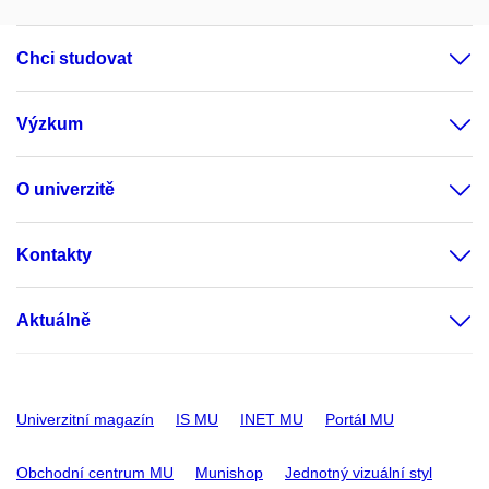
Chci studovat
Výzkum
O univerzitě
Kontakty
Aktuálně
Univerzitní magazín
IS MU
INET MU
Portál MU
Obchodní centrum MU
Munishop
Jednotný vizuální styl