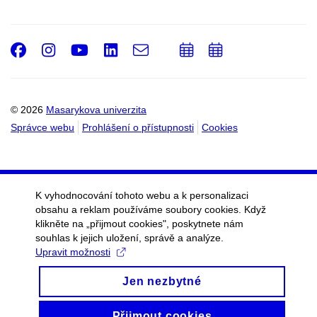
Facebook
Instagram
Youtube
LinkedIn
e-
Přidat
Přidat
Email
mail
do
do
kalendáře
kalendáře
© 2026
Masarykova univerzita
Správce webu
Prohlášení o přístupnosti
Cookies
K vyhodnocování tohoto webu a k personalizaci
obsahu a reklam používáme soubory cookies. Když
klikněte na „přijmout cookies", poskytnete nám
souhlas k jejich uložení, správě a analýze.
Upravit možnosti
Jen nezbytné
Přijmout cookies