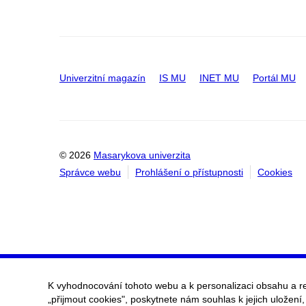
Univerzitní magazín
IS MU
INET MU
Portál MU
© 2026
Masarykova univerzita
Správce webu
Prohlášení o přístupnosti
Cookies
K vyhodnocování tohoto webu a k personalizaci obsahu a r
„přijmout cookies", poskytnete nám souhlas k jejich uložení