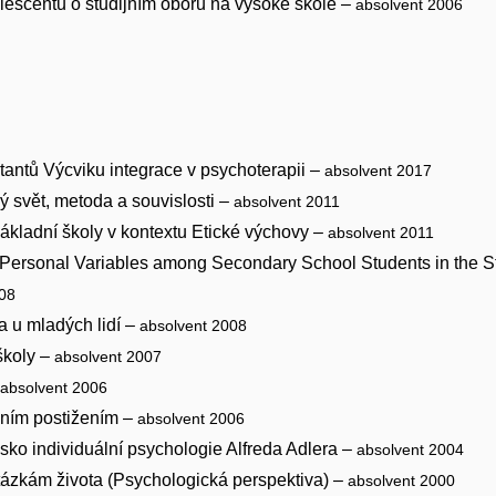
olescentů o studijním oboru na vysoké škole –
absolvent 2006
ntantů Výcviku integrace v psychoterapii –
absolvent 2017
vý svět, metoda a souvislosti –
absolvent 2011
základní školy v kontextu Etické výchovy –
absolvent 2011
ersonal Variables among Secondary School Students in the St
008
ta u mladých lidí –
absolvent 2008
školy –
absolvent 2007
absolvent 2006
álním postižením –
absolvent 2006
sko individuální psychologie Alfreda Adlera –
absolvent 2004
tázkám života (Psychologická perspektiva) –
absolvent 2000