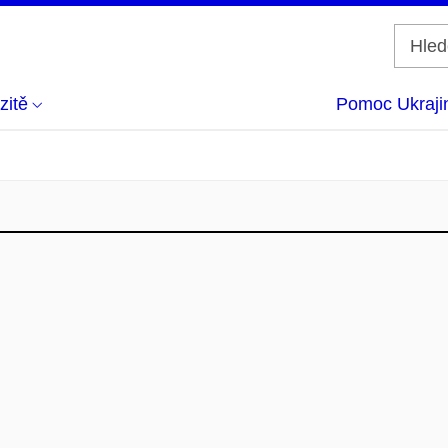
zitě
Pomoc Ukraji