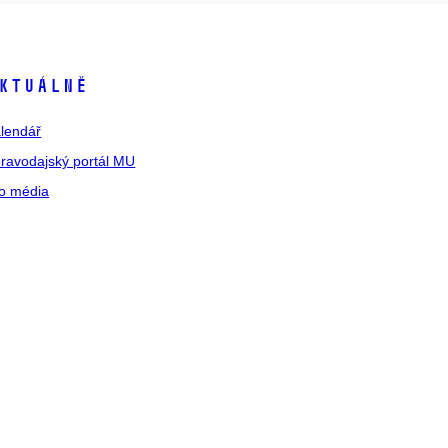
ktuálně
lendář
ravodajský portál MU
o média