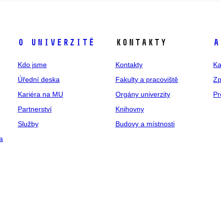
O univerzitě
Kontakty
A
Kdo jsme
Kontakty
Ka
Úřední deska
Fakulty a pracoviště
Zp
Kariéra na MU
Orgány univerzity
Pr
Partnerství
Knihovny
Služby
Budovy a místnosti
a