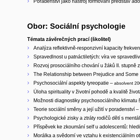
Poradenství jako nástroj formování představ ad
Obor: Sociální psychologie
Témata závěrečných prací (školitel)
Analýza reflektivně-responzivní kapacity frekve
Spravedlnost u patnáctiletých: víra ve spravedli
Rozvoj prosociálního chování u žáků II. stupně 
The Relationship between Prejudice and Some P
Psychosociální aspekty tyreopatie –
absolvent 2
Úloha spirituality v životní pohodě a kvalitě živo
Možnosti diagnostiky psychosociálního klimatu 
Teorie sociální směny a její užití v poradenství –
Psychologické zisky a ztráty rodičů dětí s ment
Příspěvek ke zkoumání self u adolescentů: hledi
Morálka a svědomí ve vztahu k existenciálním o