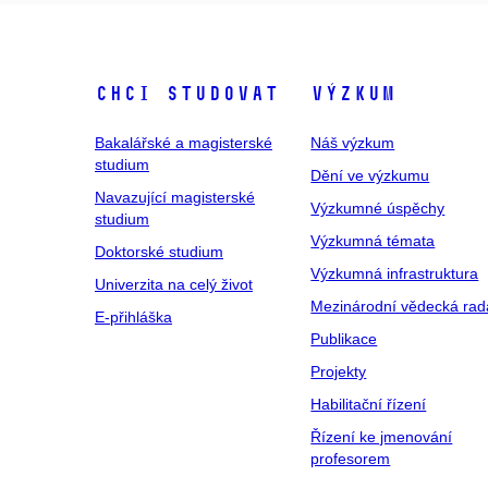
Chci studovat
Výzkum
Bakalářské a magisterské
Náš výzkum
studium
Dění ve výzkumu
Navazující magisterské
Výzkumné úspěchy
studium
Výzkumná témata
Doktorské studium
Výzkumná infrastruktura
Univerzita na celý život
Mezinárodní vědecká rad
E-přihláška
Publikace
Projekty
Habilitační řízení
Řízení ke jmenování
profesorem