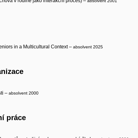
chova v rodině jako interakční proces) –
absolvent 2001
Seniors in a Multicultural Context –
absolvent 2025
anizace
ti –
absolvent 2000
ní práce