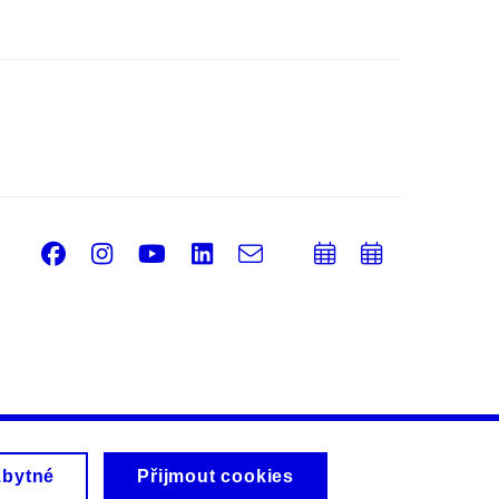
Facebook
Instagram
Youtube
LinkedIn
e-
Přidat
Přidat
Email
mail
do
do
kalendáře
kalendá
zbytné
Přijmout cookies