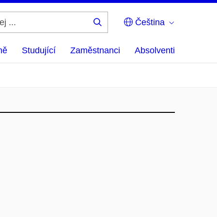
Čeština
Hledej
...
ně
Studující
Zaměstnanci
Absolventi