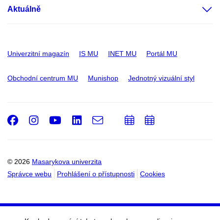
Aktuálně
Univerzitní magazín
IS MU
INET MU
Portál MU
Obchodní centrum MU
Munishop
Jednotný vizuální styl
Facebook
Instagram
Youtube
LinkedIn
e-
Přidat
Přidat
Email
mail
do
do
kalendáře
kalendáře
© 2026
Masarykova univerzita
Správce webu
Prohlášení o přístupnosti
Cookies