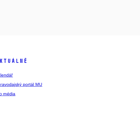
ktuálně
lendář
ravodajský portál MU
o média