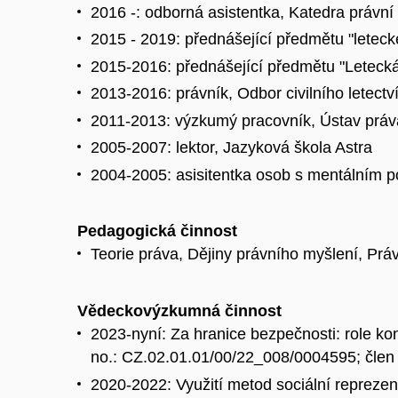
2016 -: odborná asistentka, Katedra právní 
2015 - 2019: přednášející předmětu "leteck
2015-2016: přednášející předmětu "Letecká
2013-2016: právník, Odbor civilního letectv
2011-2013: výzkumý pracovník, Ústav pr
2005-2007: lektor, Jazyková škola Astra
2004-2005: asisitentka osob s mentálním p
Pedagogická činnost
Teorie práva, Dějiny právního myšlení, Práv
Vědeckovýzkumná činnost
2023-nyní: Za hranice bezpečnosti: role konf
no.: CZ.02.01.01/00/22_008/0004595; člen
2020-2022: Využití metod sociální repreze