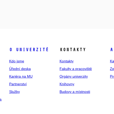
O univerzitě
Kontakty
A
Kdo jsme
Kontakty
Ka
Úřední deska
Fakulty a pracoviště
Zp
Kariéra na MU
Orgány univerzity
Pr
Partnerství
Knihovny
Služby
Budovy a místnosti
a