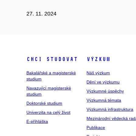
27. 11. 2024
Chci studovat
Výzkum
Bakalářské a magisterské
Náš výzkum
studium
Dění ve výzkumu
Navazující magisterské
Výzkumné úspěchy
studium
Výzkumná témata
Doktorské studium
Výzkumná infrastruktura
Univerzita na celý život
Mezinárodní vědecká rad
E-přihláška
Publikace