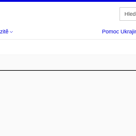
zitě
Pomoc Ukraji
.