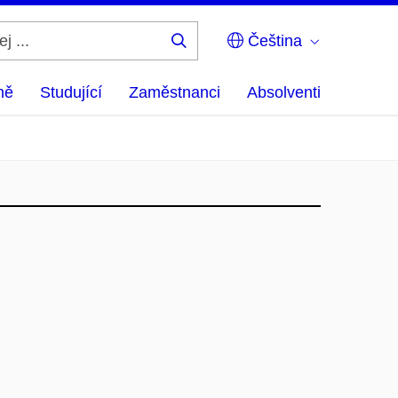
Čeština
Hledej
...
ně
Studující
Zaměstnanci
Absolventi