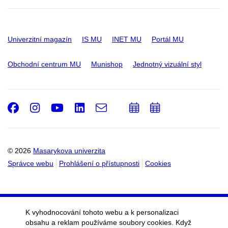
Univerzitní magazín
IS MU
INET MU
Portál MU
Obchodní centrum MU
Munishop
Jednotný vizuální styl
Facebook
Instagram
Youtube
LinkedIn
e-
Přidat
Přidat
Email
mail
do
do
kalendáře
kalendáře
© 2026
Masarykova univerzita
Správce webu
Prohlášení o přístupnosti
Cookies
K vyhodnocování tohoto webu a k personalizaci
obsahu a reklam používáme soubory cookies. Když