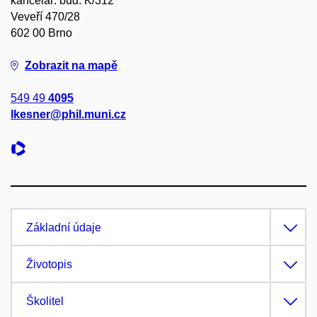
kancelář: bud. K/312
Veveří 470/28
602 00 Brno
Zobrazit na mapě
549 49
4095
lkesner@phil.muni.cz
Základní údaje
Životopis
Školitel