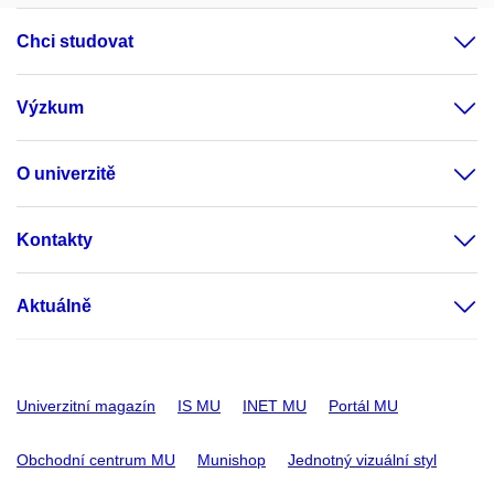
Chci studovat
Výzkum
O univerzitě
Kontakty
Aktuálně
Univerzitní magazín
IS MU
INET MU
Portál MU
Obchodní centrum MU
Munishop
Jednotný vizuální styl