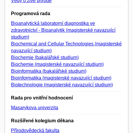
Vědy o živé přírodě
Programová rada
Bioanalytická laboratorní diagnostika ve
zdravotnictví - Bioanalytik (magisterské navazující
studium)
Biochemical and Cellular Technologies (magisterské
navazující studium)
Biochemie (bakalářské studium)
Biochemie (magisterské navazující studium)
Bioinformatika (bakalářské studium)
Bioinformatika (magisterské navazující studium)
Biotechnologie (magisterské navazující studium)
Rada pro vnitřní hodnocení
Masarykova univerzita
Rozšířené kolegium děkana
Přírodovědecká fakulta