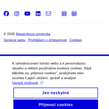
Facebook
Instagram
Youtube
LinkedIn
e-
Přidat
Přidat
Email
mail
do
do
kalendáře
kalendáře
© 2026
Masarykova univerzita
Správce webu
Prohlášení o přístupnosti
Cookies
K vyhodnocování tohoto webu a k personalizaci
obsahu a reklam používáme soubory cookies. Když
klikněte na „přijmout cookies", poskytnete nám
souhlas k jejich uložení, správě a analýze.
Upravit možnosti
Jen nezbytné
Přijmout cookies