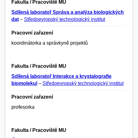
Fakulta / Pracoviště MU
Sdílená laboratoř Správa a analýza biologických
dat
–
Středoevropský technologický institut
Pracovní zařazení
koordinátorka a správkyně projektů
Fakulta / Pracoviště MU
Sdílená laboratoř Interakce a krystalografie
biomolekul
–
Středoevropský technologický institut
Pracovní zařazení
profesorka
Fakulta / Pracoviště MU