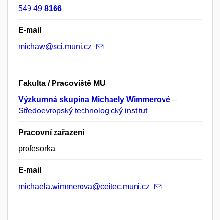
549 49
8166
E-mail
michaw@sci.muni.cz
Fakulta / Pracoviště MU
Výzkumná skupina Michaely Wimmerové
–
Středoevropský technologický institut
Pracovní zařazení
profesorka
E-mail
michaela.wimmerova@ceitec.muni.cz