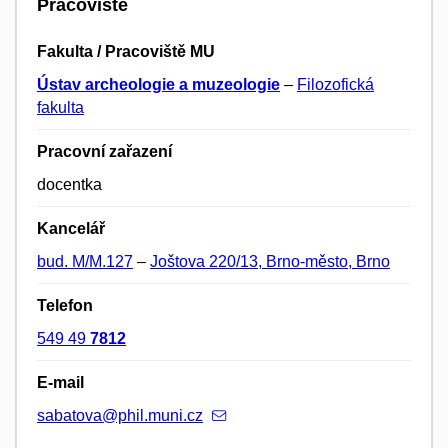
Pracoviště
Fakulta / Pracoviště MU
Ústav archeologie a muzeologie
–
Filozofická
fakulta
Pracovní zařazení
docentka
Kancelář
bud. M/M.127
–
Joštova 220/13, Brno-město, Brno
Telefon
549 49
7812
E-mail
sabatova@phil.muni.cz