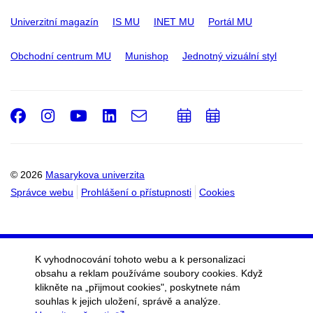
Univerzitní magazín
IS MU
INET MU
Portál MU
Obchodní centrum MU
Munishop
Jednotný vizuální styl
Facebook
Instagram
Youtube
LinkedIn
e-
Přidat
Přidat
Email
mail
do
do
kalendáře
kalendáře
© 2026
Masarykova univerzita
Správce webu
Prohlášení o přístupnosti
Cookies
K vyhodnocování tohoto webu a k personalizaci
obsahu a reklam používáme soubory cookies. Když
klikněte na „přijmout cookies", poskytnete nám
souhlas k jejich uložení, správě a analýze.