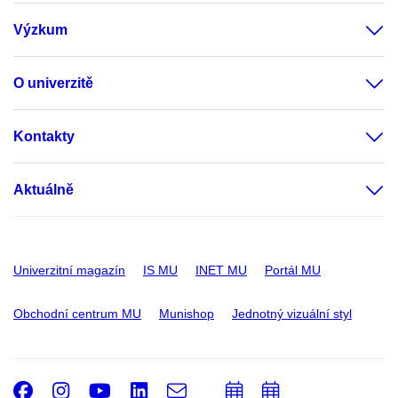
Výzkum
O univerzitě
Kontakty
Aktuálně
Univerzitní magazín
IS MU
INET MU
Portál MU
Obchodní centrum MU
Munishop
Jednotný vizuální styl
Facebook
Instagram
Youtube
LinkedIn
e-
Přidat
Přidat