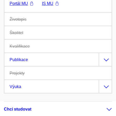
Portál MU
IS MU
Životopis
Školitel
Kvalifikace
Publikace
Projekty
Výuka
Chci studovat