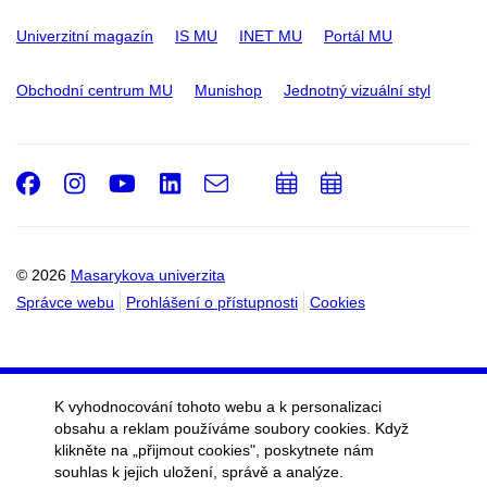
Univerzitní magazín
IS MU
INET MU
Portál MU
Obchodní centrum MU
Munishop
Jednotný vizuální styl
Facebook
Instagram
Youtube
LinkedIn
e-
Přidat
Přidat
Email
mail
do
do
kalendáře
kalendáře
© 2026
Masarykova univerzita
Správce webu
Prohlášení o přístupnosti
Cookies
K vyhodnocování tohoto webu a k personalizaci
obsahu a reklam používáme soubory cookies. Když
klikněte na „přijmout cookies", poskytnete nám
souhlas k jejich uložení, správě a analýze.