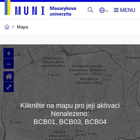
Mapa
Budovy
+
a
–
místnosti
⌂
MU
⤢
Klikněte na mapu pro její aktivaci
Nenalezeno:
Načítám mapu…
BCB01, BCB03, BCB04