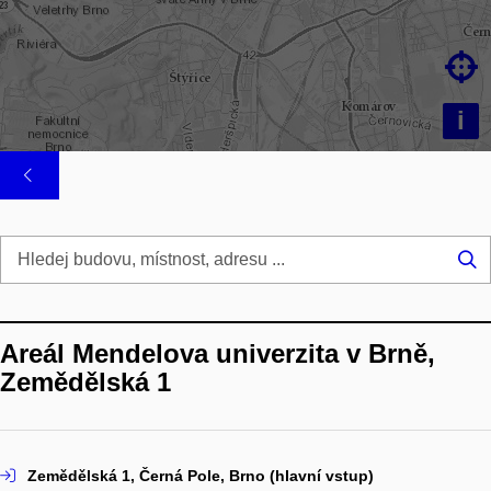

i
Hl
...
Areál Mendelova univerzita v Brně,
Zemědělská 1
Zemědělská 1, Černá Pole, Brno (hlavní vstup)