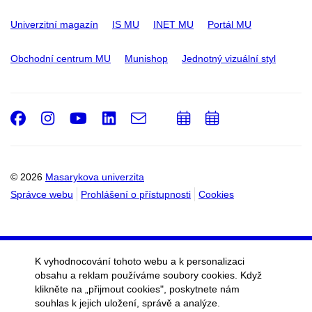
Univerzitní magazín
IS MU
INET MU
Portál MU
Obchodní centrum MU
Munishop
Jednotný vizuální styl
Facebook
Instagram
Youtube
LinkedIn
e-
Přidat
Přidat
Email
mail
do
do
kalendáře
kalendáře
© 2026
Masarykova univerzita
Správce webu
Prohlášení o přístupnosti
Cookies
K vyhodnocování tohoto webu a k personalizaci
obsahu a reklam používáme soubory cookies. Když
klikněte na „přijmout cookies", poskytnete nám
souhlas k jejich uložení, správě a analýze.