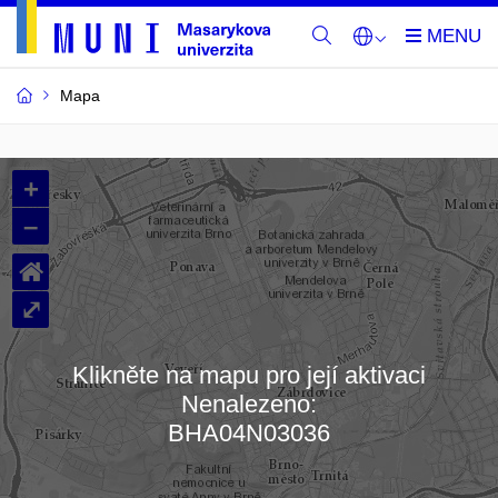
Mapa
Budovy
+
a
–
místnosti
⌂
MU
⤢
Klikněte na mapu pro její aktivaci
Nenalezeno:
Načítám mapu…
BHA04N03036