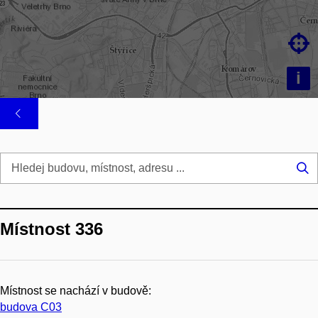

i
Hl
...
Místnost 336
Místnost se nachází v budově:
budova C03