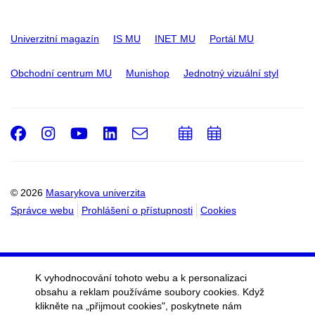
Univerzitní magazín
IS MU
INET MU
Portál MU
Obchodní centrum MU
Munishop
Jednotný vizuální styl
Facebook
Instagram
Youtube
LinkedIn
e-
Přidat
Přidat
Email
mail
do
do
kalendáře
kalendáře
© 2026
Masarykova univerzita
Správce webu
Prohlášení o přístupnosti
Cookies
K vyhodnocování tohoto webu a k personalizaci
obsahu a reklam používáme soubory cookies. Když
klikněte na „přijmout cookies", poskytnete nám