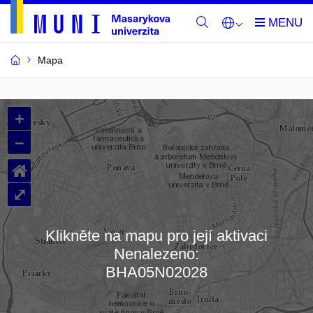
Mapa
Budovy
+
a
–
místnosti
⌂
MU
⤢
Klikněte na mapu pro její aktivaci
Nenalezeno:
Načítám mapu…
BHA05N02028