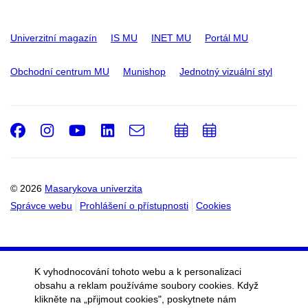
Univerzitní magazín
IS MU
INET MU
Portál MU
Obchodní centrum MU
Munishop
Jednotný vizuální styl
Facebook
Instagram
Youtube
LinkedIn
e-
Přidat
Přidat
Email
mail
do
do
kalendáře
kalendáře
© 2026
Masarykova univerzita
Správce webu
Prohlášení o přístupnosti
Cookies
K vyhodnocování tohoto webu a k personalizaci
obsahu a reklam používáme soubory cookies. Když
klikněte na „přijmout cookies", poskytnete nám