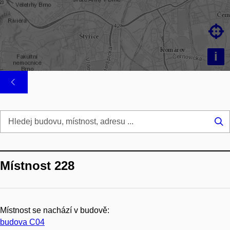

i
Hl
...
Místnost 228
Místnost se nachází v budově:
budova C04