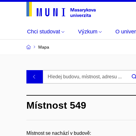
Chci studovat
Výzkum
O univer
Mapa
Budovy
.
a
Místnost 549
místnosti
MU
Místnost se nachází v budově: