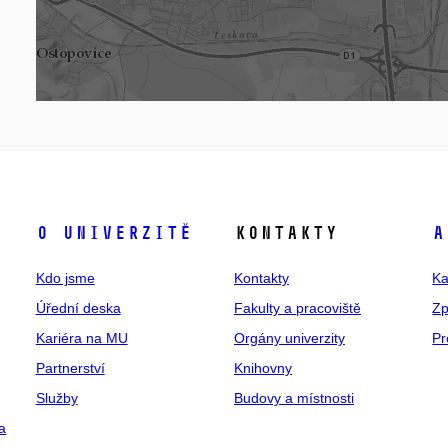
O univerzitě
Kontakty
A
Kdo jsme
Kontakty
Ka
Úřední deska
Fakulty a pracoviště
Zp
Kariéra na MU
Orgány univerzity
Pr
Partnerství
Knihovny
Služby
Budovy a místnosti
a