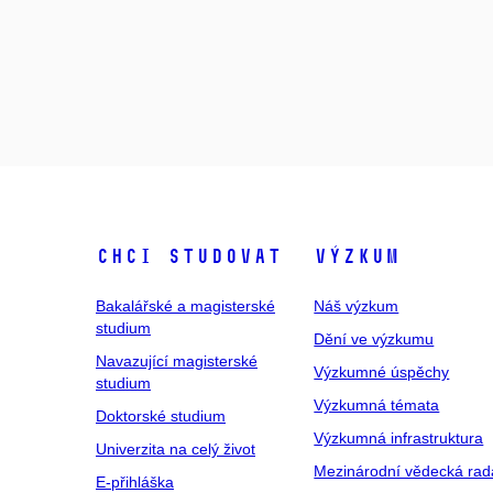
Chci studovat
Výzkum
Bakalářské a magisterské
Náš výzkum
studium
Dění ve výzkumu
Navazující magisterské
Výzkumné úspěchy
studium
Výzkumná témata
Doktorské studium
Výzkumná infrastruktura
Univerzita na celý život
Mezinárodní vědecká rad
E-přihláška