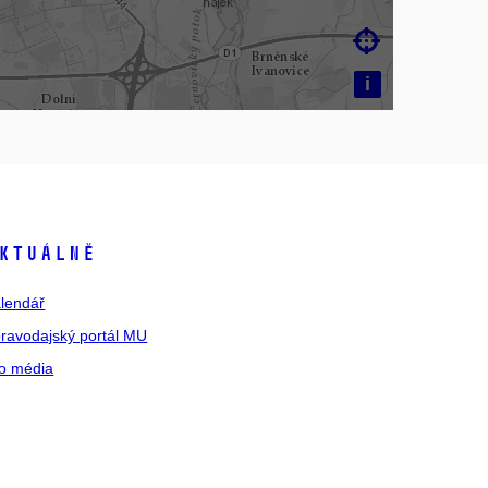

i
ktuálně
lendář
ravodajský portál MU
o média