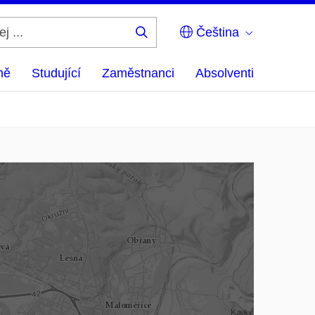
Čeština
Hledej
...
ně
Studující
Zaměstnanci
Absolventi