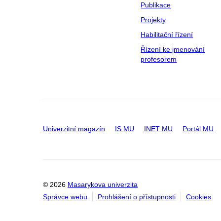
Publikace
Projekty
Habilitační řízení
Řízení ke jmenování
profesorem
Univerzitní magazín
IS MU
INET MU
Portál MU
© 2026
Masarykova univerzita
Správce webu
Prohlášení o přístupnosti
Cookies