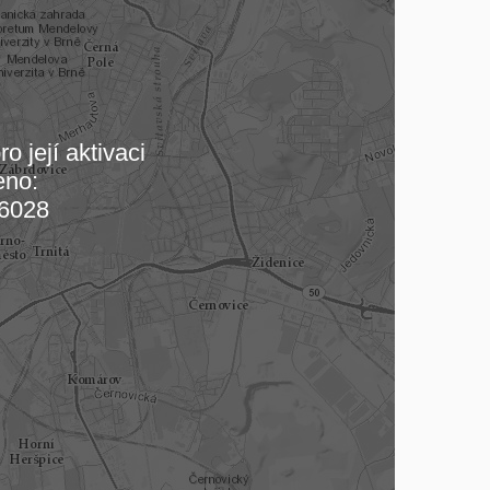
o její aktivaci
eno:
 mapu…
6028