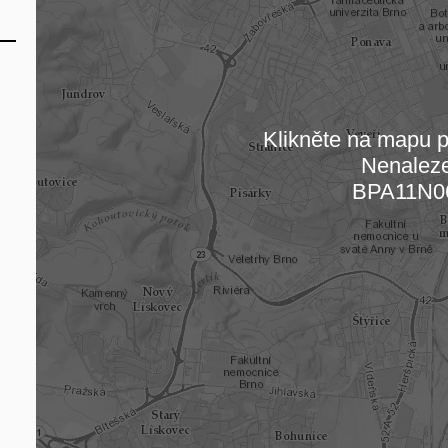
Klikněte na mapu pr
Nenalez
Načítám
BPA11N0