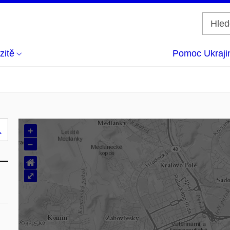
zitě
Pomoc Ukraji
+
Hledej
–
..
⌂
⤢