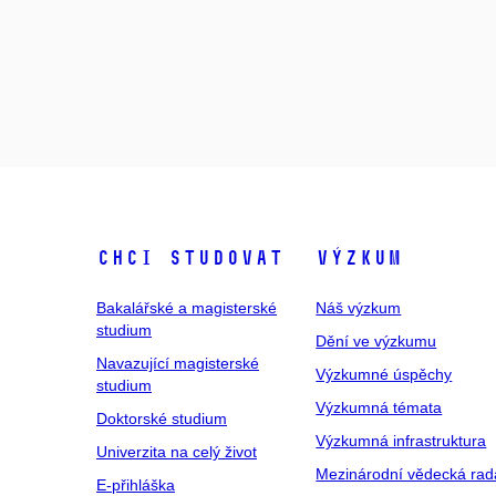
Chci studovat
Výzkum
Bakalářské a magisterské
Náš výzkum
studium
Dění ve výzkumu
Navazující magisterské
Výzkumné úspěchy
studium
Výzkumná témata
Doktorské studium
Výzkumná infrastruktura
Univerzita na celý život
Mezinárodní vědecká rad
E-přihláška