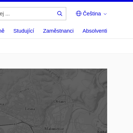
Čeština
Hledej
...
ně
Studující
Zaměstnanci
Absolventi