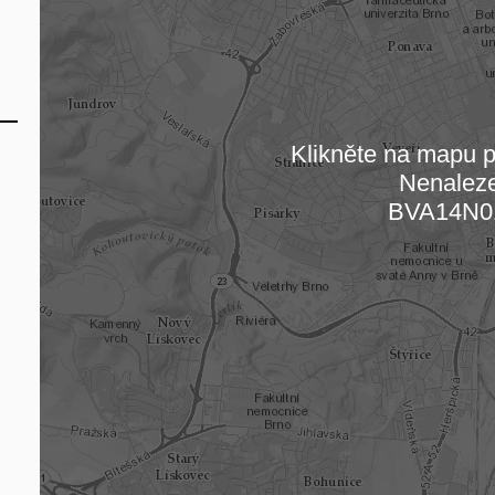
Klikněte na mapu pr
Nenalez
Načítám
BVA14N0