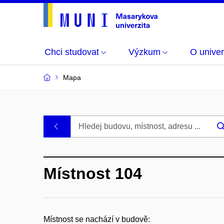
Chci studovat
Výzkum
O univer
Mapa
Budovy
.
a
Místnost 104
místnosti
MU
Místnost se nachází v budově: