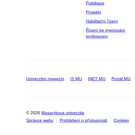
Publikace
Projekty
Habilitační řízení
Řízení ke jmenování
profesorem
Univerzitní magazín
IS MU
INET MU
Portál MU
© 2026
Masarykova univerzita
Správce webu
Prohlášení o přístupnosti
Cookies