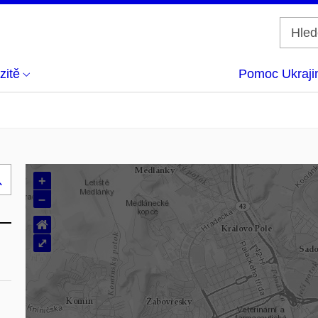
zitě
Pomoc Ukraji
+
Hledej
–
..
⌂
⤢