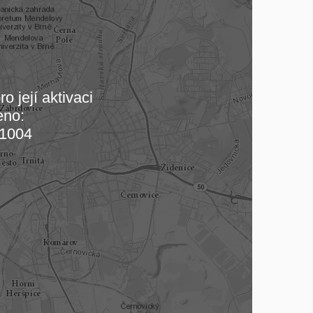
o její aktivaci
eno:
 mapu…
1004