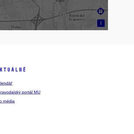

i
ktuálně
lendář
ravodajský portál MU
o média