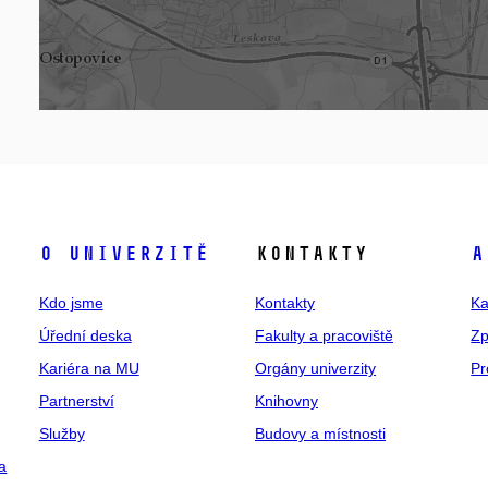
O univerzitě
Kontakty
A
Kdo jsme
Kontakty
Ka
Úřední deska
Fakulty a pracoviště
Zp
Kariéra na MU
Orgány univerzity
Pr
Partnerství
Knihovny
Služby
Budovy a místnosti
a