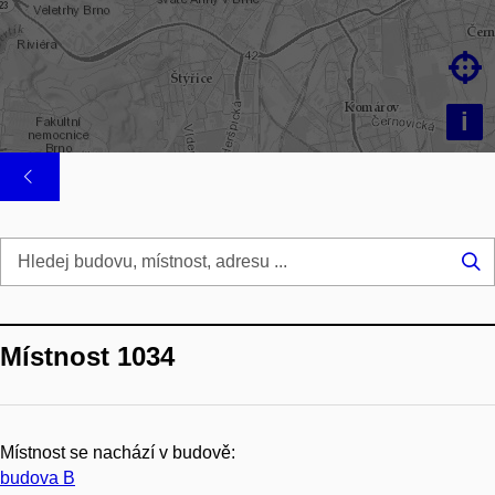

i
Hl
...
Místnost 1034
Místnost se nachází v budově:
budova B