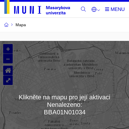
Mapa
Budovy
+
a
–
místnosti
⌂
MU
⤢
Klikněte na mapu pro její aktivaci
Nenalezeno:
Načítám mapu…
BBA01N01034