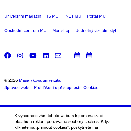
Univerzitní magazín
IS MU
INET MU
Portál MU
Obchodní centrum MU
Munishop
Jednotný vizuální styl
Facebook
Instagram
Youtube
LinkedIn
e-
Přidat
Přidat
Email
mail
do
do
kalendáře
kalendáře
© 2026
Masarykova univerzita
Správce webu
Prohlášení o přístupnosti
Cookies
K vyhodnocování tohoto webu a k personalizaci
obsahu a reklam používáme soubory cookies. Když
klikněte na „přijmout cookies", poskytnete nám