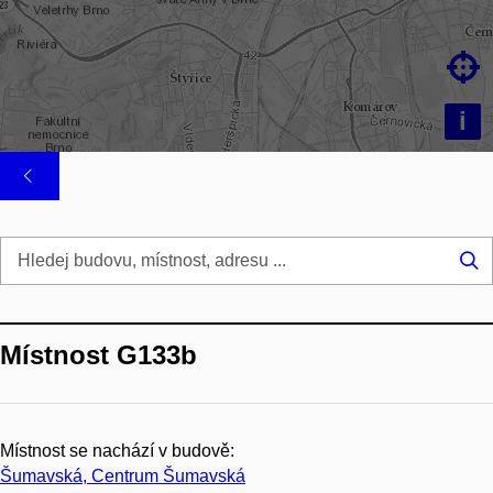

i
Hl
...
Místnost G133b
Místnost se nachází v budově:
Šumavská, Centrum Šumavská