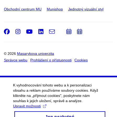
Obchodní centrum MU
Munishop
Jednotný vizuální styl
Facebook
Instagram
Youtube
LinkedIn
e-
Přidat
Přidat
Email
mail
do
do
kalendáře
kalendáře
© 2026
Masarykova univerzita
Správce webu
Prohlášení o přístupnosti
Cookies
K vyhodnocování tohoto webu a k personalizaci
obsahu a reklam používáme soubory cookies. Když
klikněte na „přijmout cookies", poskytnete nám
souhlas k jejich uložení, správě a analýze.
Upravit možnosti
Jen nezbytné