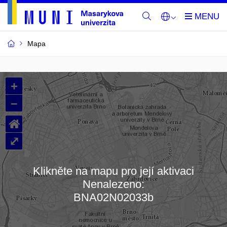
Mapa
Budovy
+
a
–
místnosti
⌂
MU
⤢
Klikněte na mapu pro její aktivaci
Nenalezeno:
Načítám mapu…
BNA02N02033b