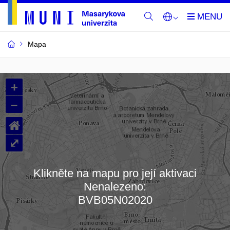
Mapa
Budovy
+
a
–
místnosti
⌂
MU
⤢
Klikněte na mapu pro její aktivaci
Nenalezeno:
Načítám mapu…
BVB05N02020