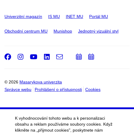
Univerzitní magazín
IS MU
INET MU
Portál MU
Obchodní centrum MU
Munishop
Jednotný vizuální styl
Facebook
Instagram
Youtube
LinkedIn
e-
Přidat
Přidat
Email
mail
do
do
kalendáře
kalendáře
© 2026
Masarykova univerzita
Správce webu
Prohlášení o přístupnosti
Cookies
K vyhodnocování tohoto webu a k personalizaci
obsahu a reklam používáme soubory cookies. Když
klikněte na „přijmout cookies", poskytnete nám