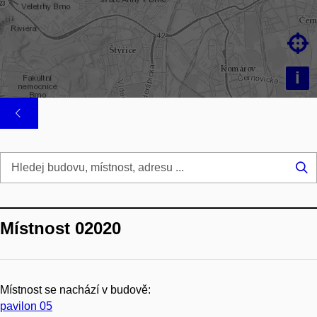

i
Hl
...
Místnost 02020
Místnost se nachází v budově:
pavilon 05