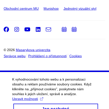
Obchodní centrum MU
Munishop
Jednotný vizuální styl
Facebook
Instagram
Youtube
LinkedIn
e-
Přidat
Přidat
Email
mail
do
do
kalendáře
kalendáře
© 2026
Masarykova univerzita
Správce webu
Prohlášení o přístupnosti
Cookies
K vyhodnocování tohoto webu a k personalizaci
obsahu a reklam používáme soubory cookies. Když
klikněte na „přijmout cookies", poskytnete nám
souhlas k jejich uložení, správě a analýze.
Upravit možnosti
Jen nezbytné