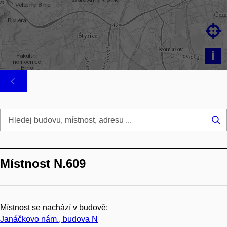

i
Hl
...
Místnost N.609
Místnost se nachází v budově:
Janáčkovo nám., budova N