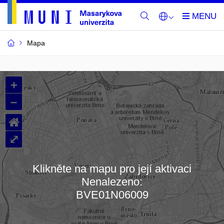
Mapa
Budovy
+
a
–
místnosti
⌂
MU
⤢
Klikněte na mapu pro její aktivaci
Nenalezeno:
Načítám mapu…
BVE01N06009