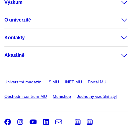
Výzkum
O univerzitě
Kontakty
Aktuálně
Univerzitní magazín
IS MU
INET MU
Portál MU
Obchodní centrum MU
Munishop
Jednotný vizuální styl
Facebook
Instagram
Youtube
LinkedIn
e-
Přidat
Přidat
Email
mail
do
do