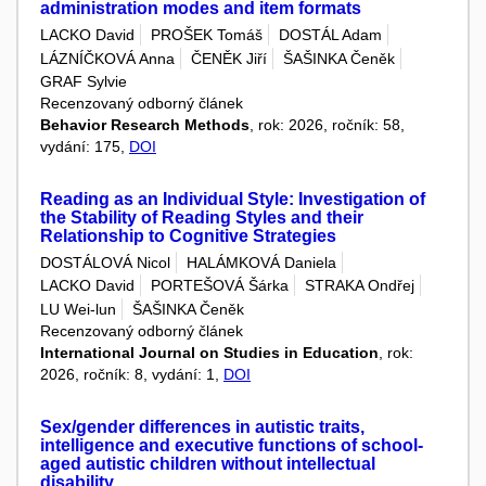
administration modes and item formats
LACKO David
PROŠEK Tomáš
DOSTÁL Adam
LÁZNÍČKOVÁ Anna
ČENĚK Jiří
ŠAŠINKA Čeněk
GRAF Sylvie
Recenzovaný odborný článek
Behavior Research Methods
, rok: 2026, ročník: 58,
vydání: 175,
DOI
Reading as an Individual Style: Investigation of
the Stability of Reading Styles and their
Relationship to Cognitive Strategies
DOSTÁLOVÁ Nicol
HALÁMKOVÁ Daniela
LACKO David
PORTEŠOVÁ Šárka
STRAKA Ondřej
LU Wei-lun
ŠAŠINKA Čeněk
Recenzovaný odborný článek
International Journal on Studies in Education
, rok:
2026, ročník: 8, vydání: 1,
DOI
Sex/gender differences in autistic traits,
intelligence and executive functions of school-
aged autistic children without intellectual
disability