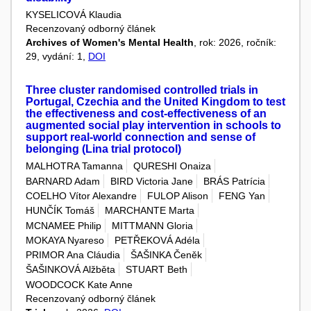
KYSELICOVÁ Klaudia
Recenzovaný odborný článek
Archives of Women's Mental Health
, rok: 2026, ročník:
29, vydání: 1,
DOI
Three cluster randomised controlled trials in
Portugal, Czechia and the United Kingdom to test
the effectiveness and cost-effectiveness of an
augmented social play intervention in schools to
support real-world connection and sense of
belonging (Lina trial protocol)
MALHOTRA Tamanna
QURESHI Onaiza
BARNARD Adam
BIRD Victoria Jane
BRÁS Patrícia
COELHO Vítor Alexandre
FULOP Alison
FENG Yan
HUNČÍK Tomáš
MARCHANTE Marta
MCNAMEE Philip
MITTMANN Gloria
MOKAYA Nyareso
PETŘEKOVÁ Adéla
PRIMOR Ana Cláudia
ŠAŠINKA Čeněk
ŠAŠINKOVÁ Alžběta
STUART Beth
WOODCOCK Kate Anne
Recenzovaný odborný článek