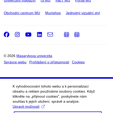
Univerzitní magazín
IS MU
INET MU
Portál MU
Obchodní centrum MU
Munishop
Jednotný vizuální styl
Facebook
Instagram
Youtube
LinkedIn
e-
Přidat
Přidat
Email
mail
do
do
kalendáře
kalendáře
© 2026
Masarykova univerzita
Správce webu
Prohlášení o přístupnosti
Cookies
K vyhodnocování tohoto webu a k personalizaci
obsahu a reklam používáme soubory cookies. Když
klikněte na „přijmout cookies", poskytnete nám
souhlas k jejich uložení, správě a analýze.
Upravit možnosti