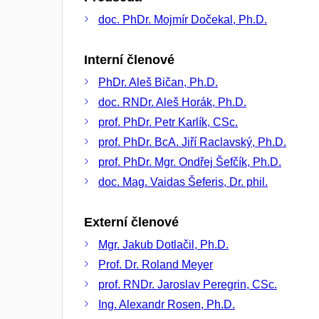
doc. PhDr. Mojmír Dočekal, Ph.D.
Interní členové
PhDr. Aleš Bičan, Ph.D.
doc. RNDr. Aleš Horák, Ph.D.
prof. PhDr. Petr Karlík, CSc.
prof. PhDr. BcA. Jiří Raclavský, Ph.D.
prof. PhDr. Mgr. Ondřej Šefčík, Ph.D.
doc. Mag. Vaidas Šeferis, Dr. phil.
Externí členové
Mgr. Jakub Dotlačil, Ph.D.
Prof. Dr. Roland Meyer
prof. RNDr. Jaroslav Peregrin, CSc.
Ing. Alexandr Rosen, Ph.D.