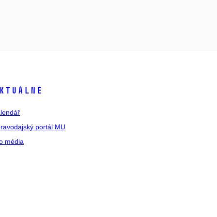
ktuálně
lendář
ravodajský portál MU
o média