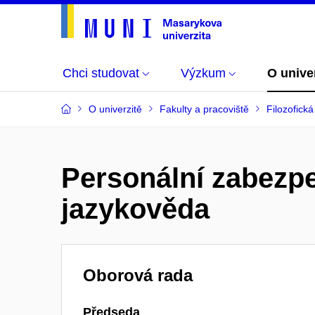
Chci studovat
Výzkum
O unive
O univerzitě
Fakulty a pracoviště
Filozofická
Personální zabezp
jazykověda
Oborová rada
Předseda