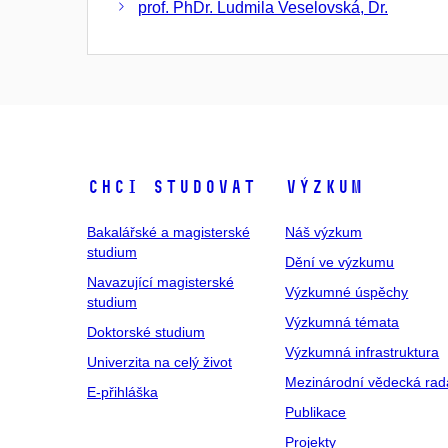
prof. PhDr. Ludmila Veselovská, Dr.
Chci studovat
Výzkum
Bakalářské a magisterské
Náš výzkum
studium
Dění ve výzkumu
Navazující magisterské
Výzkumné úspěchy
studium
Výzkumná témata
Doktorské studium
Výzkumná infrastruktura
Univerzita na celý život
Mezinárodní vědecká rad
E-přihláška
Publikace
Projekty