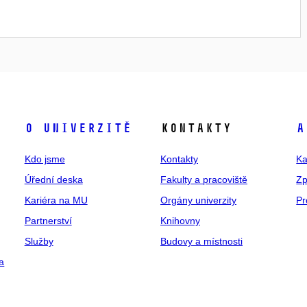
O univerzitě
Kontakty
A
Kdo jsme
Kontakty
Ka
Úřední deska
Fakulty a pracoviště
Zp
Kariéra na MU
Orgány univerzity
Pr
Partnerství
Knihovny
Služby
Budovy a místnosti
a