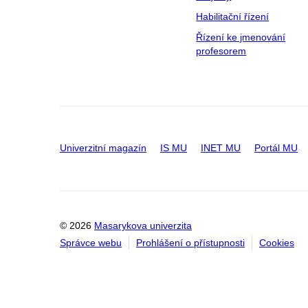
Habilitační řízení
Řízení ke jmenování
profesorem
Univerzitní magazín
IS MU
INET MU
Portál MU
© 2026
Masarykova univerzita
Správce webu
Prohlášení o přístupnosti
Cookies