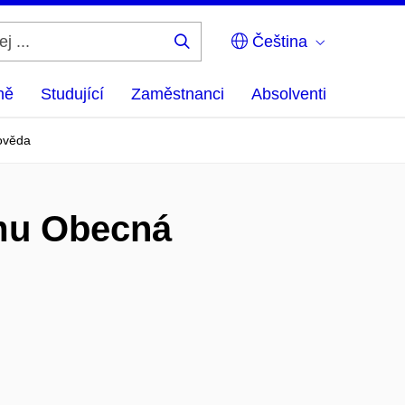
Čeština
Hledej
...
ně
Studující
Zaměstnanci
Absolventi
ověda
amu Obecná