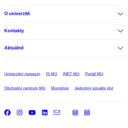
O univerzitě
Kontakty
Aktuálně
Univerzitní magazín
IS MU
INET MU
Portál MU
Obchodní centrum MU
Munishop
Jednotný vizuální styl
Facebook
Instagram
Youtube
LinkedIn
e-
Přidat
Přidat
Email
mail
do
do
kalendáře
kalendáře