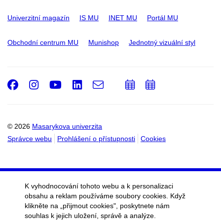
Univerzitní magazín
IS MU
INET MU
Portál MU
Obchodní centrum MU
Munishop
Jednotný vizuální styl
Facebook
Instagram
Youtube
LinkedIn
e-
Přidat
Přidat
Email
mail
do
do
kalendáře
kalendáře
© 2026
Masarykova univerzita
Správce webu
Prohlášení o přístupnosti
Cookies
K vyhodnocování tohoto webu a k personalizaci
obsahu a reklam používáme soubory cookies. Když
klikněte na „přijmout cookies", poskytnete nám
souhlas k jejich uložení, správě a analýze.