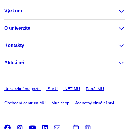
Výzkum
O univerzitě
Kontakty
Aktuálně
Univerzitní magazín
IS MU
INET MU
Portál MU
Obchodní centrum MU
Munishop
Jednotný vizuální styl
Facebook
Instagram
Youtube
LinkedIn
e-
Přidat
Přidat