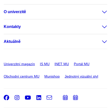
O univerzitě
Kontakty
Aktuálně
Univerzitní magazín
IS MU
INET MU
Portál MU
Obchodní centrum MU
Munishop
Jednotný vizuální styl
Facebook
Instagram
Youtube
LinkedIn
e-
Přidat
Přidat
Email
mail
do
do
kalendáře
kalendáře