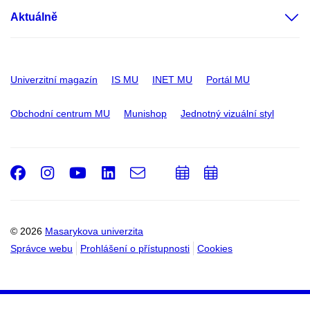
Aktuálně
Univerzitní magazín
IS MU
INET MU
Portál MU
Obchodní centrum MU
Munishop
Jednotný vizuální styl
Facebook
Instagram
Youtube
LinkedIn
e-
Přidat
Přidat
Email
mail
do
do
kalendáře
kalendáře
© 2026
Masarykova univerzita
Správce webu
Prohlášení o přístupnosti
Cookies