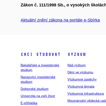
Zákon č. 111/1998 Sb., o vysokých školác
Aktuální znění zákona na portále e-Sbírka
Chci studovat
Výzkum
Bakalářské a magisterské
Náš výzkum
studium
Dění ve výzkumu
Navazující magisterské
Výzkumné úspěchy
studium
Výzkumná témata
Doktorské studium
Výzkumná infrastruktura
Univerzita na celý život
Mezinárodní vědecká rad
E-přihláška