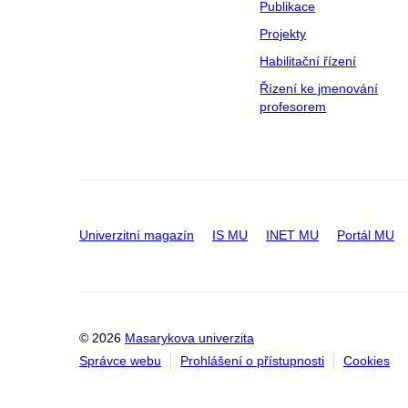
Publikace
Projekty
Habilitační řízení
Řízení ke jmenování
profesorem
Univerzitní magazín
IS MU
INET MU
Portál MU
© 2026
Masarykova univerzita
Správce webu
Prohlášení o přístupnosti
Cookies