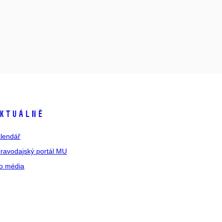
ktuálně
lendář
ravodajský portál MU
o média