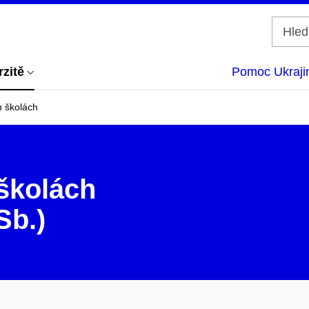
rzitě
Pomoc Ukraji
 školách
školách
Sb.)