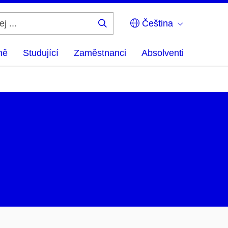
Čeština
Hledej
...
ně
Studující
Zaměstnanci
Absolventi