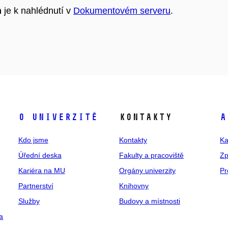
h
je k nahlédnutí v
Dokumentovém serveru
.
O univerzitě
Kontakty
A
Kdo jsme
Kontakty
Ka
Úřední deska
Fakulty a pracoviště
Zp
Kariéra na MU
Orgány univerzity
Pr
Partnerství
Knihovny
Služby
Budovy a místnosti
a