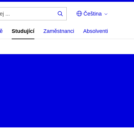
Čeština
Hledej
...
ě
Studující
Zaměstnanci
Absolventi