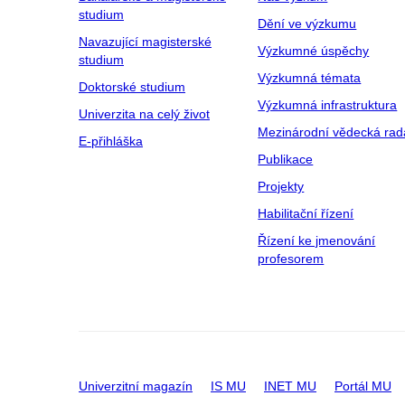
studium
Dění ve výzkumu
Navazující magisterské
Výzkumné úspěchy
studium
Výzkumná témata
Doktorské studium
Výzkumná infrastruktura
Univerzita na celý život
Mezinárodní vědecká rad
E-přihláška
Publikace
Projekty
Habilitační řízení
Řízení ke jmenování
profesorem
Univerzitní magazín
IS MU
INET MU
Portál MU