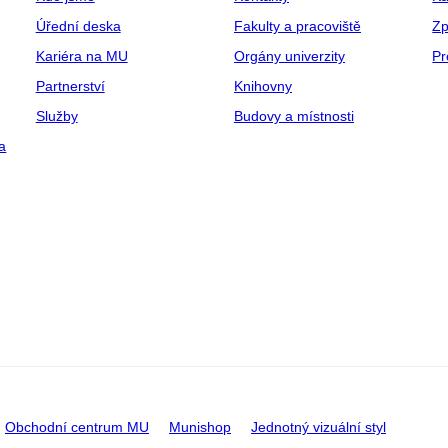
Úřední deska
Fakulty a pracoviště
Zp
Kariéra na MU
Orgány univerzity
Pr
Partnerství
Knihovny
Služby
Budovy a místnosti
a
Obchodní centrum MU
Munishop
Jednotný vizuální styl