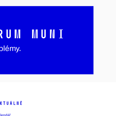
ktuálně
lendář