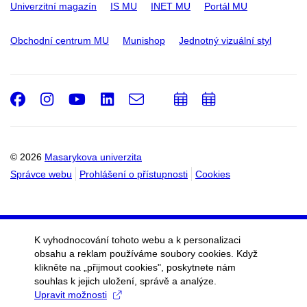
Univerzitní magazín
IS MU
INET MU
Portál MU
Obchodní centrum MU
Munishop
Jednotný vizuální styl
Facebook
Instagram
Youtube
LinkedIn
e-
Přidat
Přidat
Email
mail
do
do
kalendáře
kalendáře
© 2026
Masarykova univerzita
Správce webu
Prohlášení o přístupnosti
Cookies
K vyhodnocování tohoto webu a k personalizaci
obsahu a reklam používáme soubory cookies. Když
klikněte na „přijmout cookies", poskytnete nám
souhlas k jejich uložení, správě a analýze.
Upravit možnosti