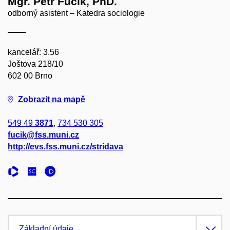
Mgr. Petr Fučík, PhD.
odborný asistent – Katedra sociologie
kancelář: 3.56
Joštova 218/10
602 00 Brno
Zobrazit na mapě
549 49
3871
,
734 530 305
fucik@fss.muni.cz
http://evs.fss.muni.cz/stridava
Základní údaje