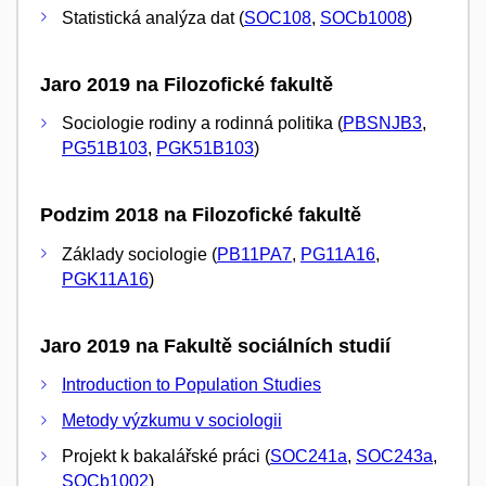
Statistická analýza dat (
SOC108
,
SOCb1008
)
Jaro 2019 na Filozofické fakultě
Sociologie rodiny a rodinná politika (
PBSNJB3
,
PG51B103
,
PGK51B103
)
Podzim 2018 na Filozofické fakultě
Základy sociologie (
PB11PA7
,
PG11A16
,
PGK11A16
)
Jaro 2019 na Fakultě sociálních studií
Introduction to Population Studies
Metody výzkumu v sociologii
Projekt k bakalářské práci (
SOC241a
,
SOC243a
,
SOCb1002
)