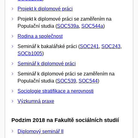
Projekt k diplomové práci
Projekt k diplomové práci se zaměřením na
Populační studia (
SOC539a
,
SOC544a
)
Rodina a společnost
Seminář k bakalářské práci (
SOC241
,
SOC243
,
SOCb1005
)
Seminář k diplomové práci
Seminář k diplomové práci se zaměřením na
Populační studia (
SOC539
,
SOC544
)
Sociologie stratifikace a nerovnosti
Výzkumná praxe
Podzim 2018 na Fakultě sociálních studií
Diplomový seminář II