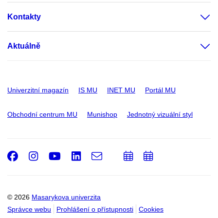
Kontakty
Aktuálně
Univerzitní magazín
IS MU
INET MU
Portál MU
Obchodní centrum MU
Munishop
Jednotný vizuální styl
Facebook
Instagram
Youtube
LinkedIn
e-
Přidat
Přidat
Email
mail
do
do
kalendáře
kalendáře
© 2026
Masarykova univerzita
Správce webu
Prohlášení o přístupnosti
Cookies