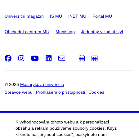
Univerzitní magazín
IS MU
INET MU
Portál MU
Obchodní centrum MU
Munishop
Jednotný vizuální styl
Facebook
Instagram
Youtube
LinkedIn
e-
Přidat
Přidat
Email
mail
do
do
kalendáře
kalendáře
© 2026
Masarykova univerzita
Správce webu
Prohlášení o přístupnosti
Cookies
K vyhodnocování tohoto webu a k personalizaci
obsahu a reklam používáme soubory cookies. Když
klikněte na „přijmout cookies", poskytnete nám