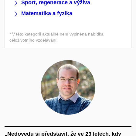
Sport, regenerace a výživa
Matematika a fyzika
* V této kategorii aktuálně není vyplněna nabídka
celoživotního vzdělávání.
„Nedovedu si představit, že ve 23 letech, kdy
„