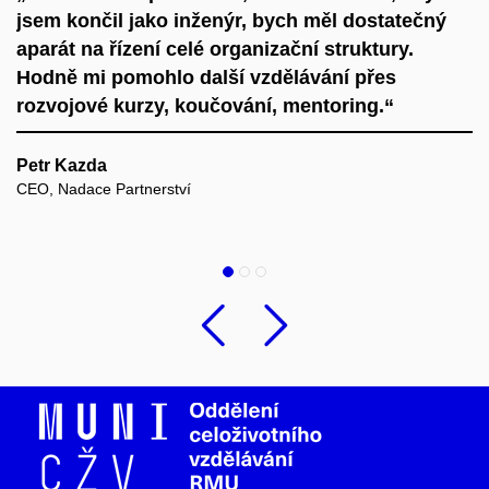
to
jsem končil jako inženýr, bych měl dostatečný
v
aparát na řízení celé organizační struktury.
m
Hodně mi pomohlo další vzdělávání přes
v
rozvojové kurzy, koučování, mentoring.“
p
Petr Kazda
M
CEO, Nadace Partnerství
Bu
Předchozí
Následu