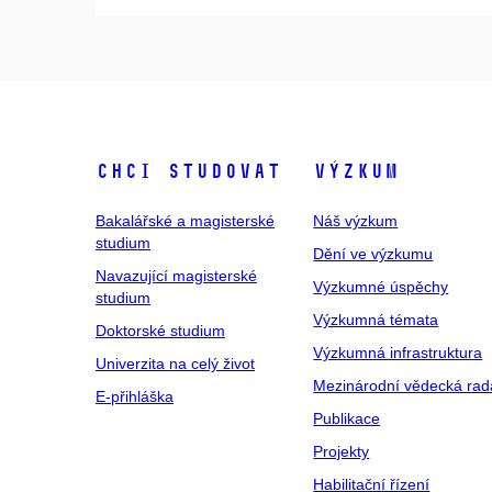
Chci studovat
Výzkum
Bakalářské a magisterské
Náš výzkum
studium
Dění ve výzkumu
Navazující magisterské
Výzkumné úspěchy
studium
Výzkumná témata
Doktorské studium
Výzkumná infrastruktura
Univerzita na celý život
Mezinárodní vědecká rad
E-přihláška
Publikace
Projekty
Habilitační řízení