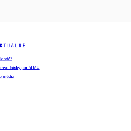
ktuálně
lendář
ravodajský portál MU
o média