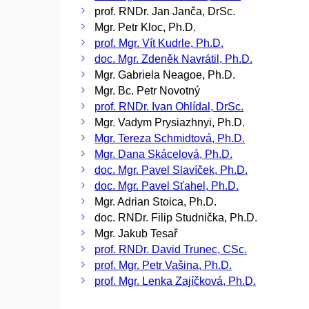
prof. RNDr. Jan Janča, DrSc.
Mgr. Petr Kloc, Ph.D.
prof. Mgr. Vít Kudrle, Ph.D.
doc. Mgr. Zdeněk Navrátil, Ph.D.
Mgr. Gabriela Neagoe, Ph.D.
Mgr. Bc. Petr Novotný
prof. RNDr. Ivan Ohlídal, DrSc.
Mgr. Vadym Prysiazhnyi, Ph.D.
Mgr. Tereza Schmidtová, Ph.D.
Mgr. Dana Skácelová, Ph.D.
doc. Mgr. Pavel Slavíček, Ph.D.
doc. Mgr. Pavel Sťahel, Ph.D.
Mgr. Adrian Stoica, Ph.D.
doc. RNDr. Filip Studnička, Ph.D.
Mgr. Jakub Tesař
prof. RNDr. David Trunec, CSc.
prof. Mgr. Petr Vašina, Ph.D.
prof. Mgr. Lenka Zajíčková, Ph.D.