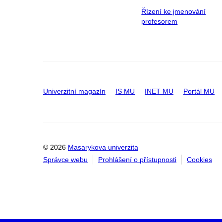
Řízení ke jmenování
profesorem
Univerzitní magazín
IS MU
INET MU
Portál MU
© 2026
Masarykova univerzita
Správce webu
Prohlášení o přístupnosti
Cookies