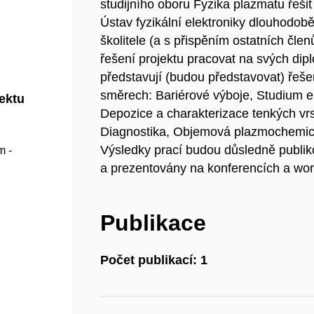
studijního oboru Fyzika plazmatu řešit
Ústav fyzikální elektroniky dlouhod
školitele (a s přispěním ostatních čle
řešení projektu pracovat na svých dip
představují (budou představovat) řešen
směrech: Bariérové výboje, Studium 
jektu
Depozice a charakterizace tenkých vrs
Diagnostika, Objemová plazmochemická
Výsledky prací budou důsledně publi
m -
a prezentovány na konferencích a wo
Publikace
Počet publikací: 1