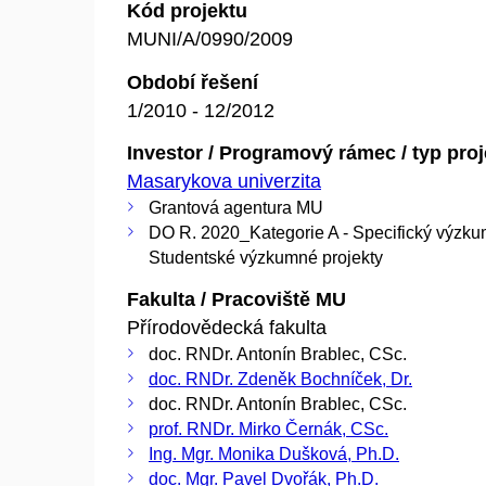
Kód projektu
MUNI/A/0990/2009
Období řešení
1/2010 - 12/2012
Investor / Programový rámec / typ pro
Masarykova univerzita
Grantová agentura MU
DO R. 2020_Kategorie A - Specifický výzku
Studentské výzkumné projekty
Fakulta / Pracoviště MU
Přírodovědecká fakulta
doc. RNDr. Antonín Brablec, CSc.
doc. RNDr. Zdeněk Bochníček, Dr.
doc. RNDr. Antonín Brablec, CSc.
prof. RNDr. Mirko Černák, CSc.
Ing. Mgr. Monika Dušková, Ph.D.
doc. Mgr. Pavel Dvořák, Ph.D.