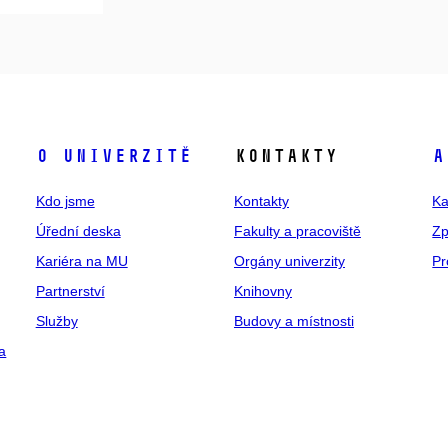
O univerzitě
Kontakty
A
Kdo jsme
Kontakty
Ka
Úřední deska
Fakulty a pracoviště
Zp
Kariéra na MU
Orgány univerzity
Pr
Partnerství
Knihovny
Služby
Budovy a místnosti
a