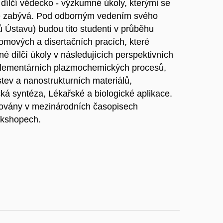
 dílčí vědecko - výzkumné úkoly, kterými se
obě zabývá. Pod odborným vedením svého
nů Ústavu) budou tito studenti v průběhu
lomových a disertačních pracích, které
é dílčí úkoly v následujících perspektivních
elementárních plazmochemických procesů,
tev a nanostrukturních materiálů,
 syntéza, Lékařské a biologické aplikace.
kovány v mezinárodních časopisech
rkshopech.