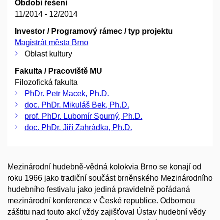
Období řešení
11/2014 - 12/2014
Investor / Programový rámec / typ projektu
Magistrát města Brno
Oblast kultury
Fakulta / Pracoviště MU
Filozofická fakulta
PhDr. Petr Macek, Ph.D.
doc. PhDr. Mikuláš Bek, Ph.D.
prof. PhDr. Lubomír Spurný, Ph.D.
doc. PhDr. Jiří Zahrádka, Ph.D.
Mezinárodní hudebně-vědná kolokvia Brno se konají od
roku 1966 jako tradiční součást brněnského Mezinárodního
hudebního festivalu jako jediná pravidelně pořádaná
mezinárodní konference v České republice. Odbornou
záštitu nad touto akcí vždy zajišťoval Ústav hudební vědy