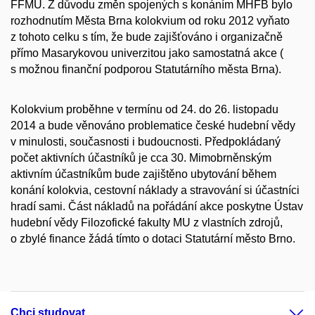
FFMU. Z důvodu změn spojených s konáním MHFB bylo
rozhodnutím Města Brna kolokvium od roku 2012 vyňato
z tohoto celku s tím, že bude zajišťováno i organizačně
přímo Masarykovou univerzitou jako samostatná akce (
s možnou finanční podporou Statutárního města Brna).
Kolokvium proběhne v termínu od 24. do 26. listopadu
2014 a bude věnováno problematice české hudební vědy
v minulosti, současnosti i budoucnosti. Předpokládaný
počet aktivních účastníků je cca 30. Mimobrněnským
aktivním účastníkům bude zajištěno ubytování během
konání kolokvia, cestovní náklady a stravování si účastníci
hradí sami. Část nákladů na pořádání akce poskytne Ústav
hudební vědy Filozofické fakulty MU z vlastních zdrojů,
o zbylé finance žádá tímto o dotaci Statutární město Brno.
Chci studovat