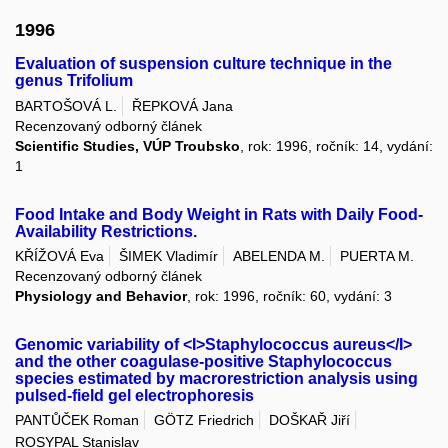
1996
Evaluation of suspension culture technique in the
genus Trifolium
BARTOŠOVÁ L.
ŘEPKOVÁ Jana
Recenzovaný odborný článek
Scientific Studies, VÚP Troubsko
, rok: 1996, ročník: 14, vydání:
1
Food Intake and Body Weight in Rats with Daily Food-
Availability Restrictions.
KŘÍŽOVÁ Eva
ŠIMEK Vladimír
ABELENDA M.
PUERTA M.
Recenzovaný odborný článek
Physiology and Behavior
, rok: 1996, ročník: 60, vydání: 3
Genomic variability of <I>Staphylococcus aureus</I>
and the other coagulase-positive Staphylococcus
species estimated by macrorestriction analysis using
pulsed-field gel electrophoresis
PANTŮČEK Roman
GÖTZ Friedrich
DOŠKAŘ Jiří
ROSYPAL Stanislav