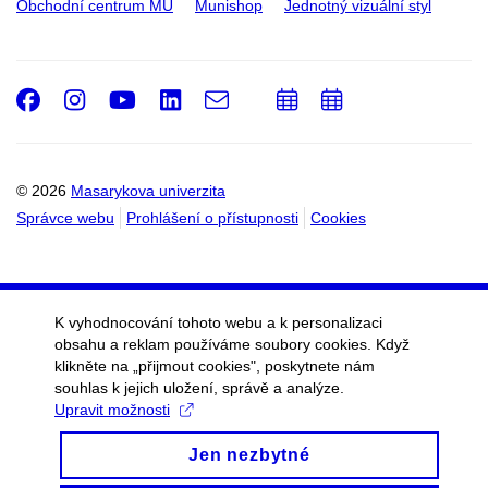
Obchodní centrum MU
Munishop
Jednotný vizuální styl
Facebook
Instagram
Youtube
LinkedIn
e-
Přidat
Přidat
Email
mail
do
do
kalendáře
kalendáře
© 2026
Masarykova univerzita
Správce webu
Prohlášení o přístupnosti
Cookies
K vyhodnocování tohoto webu a k personalizaci
obsahu a reklam používáme soubory cookies. Když
klikněte na „přijmout cookies", poskytnete nám
souhlas k jejich uložení, správě a analýze.
Upravit možnosti
Jen nezbytné