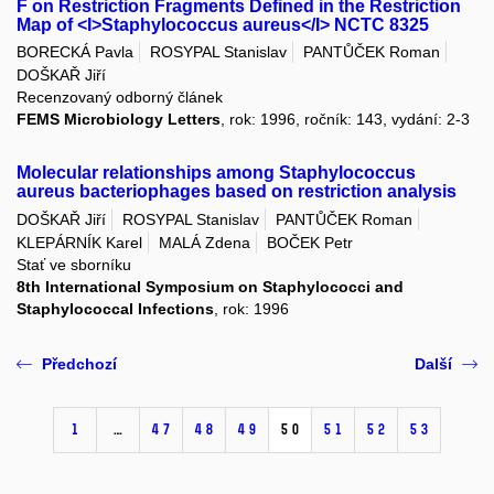
F on Restriction Fragments Defined in the Restriction
Map of <I>Staphylococcus aureus</I> NCTC 8325
BORECKÁ Pavla
ROSYPAL Stanislav
PANTŮČEK Roman
DOŠKAŘ Jiří
Recenzovaný odborný článek
FEMS Microbiology Letters
, rok: 1996, ročník: 143, vydání: 2-3
Molecular relationships among Staphylococcus
aureus bacteriophages based on restriction analysis
DOŠKAŘ Jiří
ROSYPAL Stanislav
PANTŮČEK Roman
KLEPÁRNÍK Karel
MALÁ Zdena
BOČEK Petr
Stať ve sborníku
8th International Symposium on Staphylococci and
Staphylococcal Infections
, rok: 1996
Předchozí
Další
1
…
47
48
49
50
51
52
53