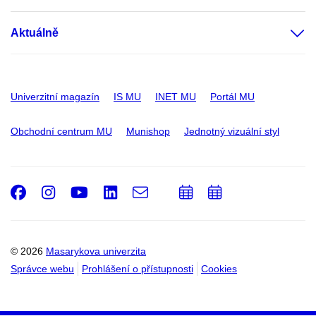
Aktuálně
Univerzitní magazín
IS MU
INET MU
Portál MU
Obchodní centrum MU
Munishop
Jednotný vizuální styl
Facebook
Instagram
Youtube
LinkedIn
e-
Přidat
Přidat
Email
mail
do
do
kalendáře
kalendáře
© 2026
Masarykova univerzita
Správce webu
Prohlášení o přístupnosti
Cookies