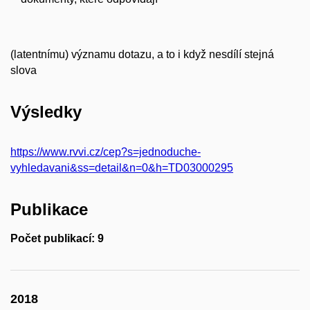
(latentnímu) významu dotazu, a to i když nesdílí stejná
slova
Výsledky
https://www.rvvi.cz/cep?s=jednoduche-
vyhledavani&ss=detail&n=0&h=TD03000295
Publikace
Počet publikací: 9
2018