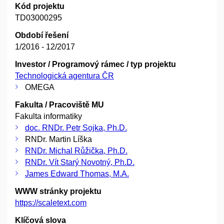
Kód projektu
TD03000295
Období řešení
1/2016 - 12/2017
Investor / Programový rámec / typ projektu
Technologická agentura ČR
OMEGA
Fakulta / Pracoviště MU
Fakulta informatiky
doc. RNDr. Petr Sojka, Ph.D.
RNDr. Martin Líška
RNDr. Michal Růžička, Ph.D.
RNDr. Vít Starý Novotný, Ph.D.
James Edward Thomas, M.A.
WWW stránky projektu
https://scaletext.com
Klíčová slova