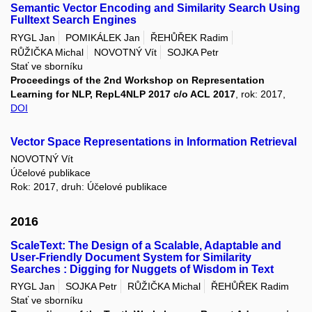
Semantic Vector Encoding and Similarity Search Using
Fulltext Search Engines
RYGL Jan
POMIKÁLEK Jan
ŘEHŮŘEK Radim
RŮŽIČKA Michal
NOVOTNÝ Vít
SOJKA Petr
Stať ve sborníku
Proceedings of the 2nd Workshop on Representation
Learning for NLP, RepL4NLP 2017 c/o ACL 2017
, rok: 2017,
DOI
Vector Space Representations in Information Retrieval
NOVOTNÝ Vít
Účelové publikace
Rok: 2017, druh: Účelové publikace
2016
ScaleText: The Design of a Scalable, Adaptable and
User-Friendly Document System for Similarity
Searches : Digging for Nuggets of Wisdom in Text
RYGL Jan
SOJKA Petr
RŮŽIČKA Michal
ŘEHŮŘEK Radim
Stať ve sborníku