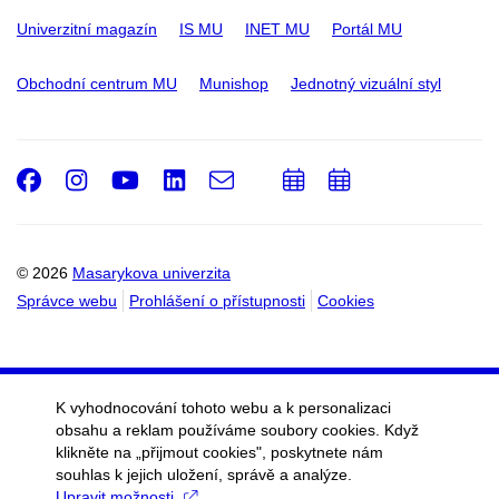
Univerzitní magazín
IS MU
INET MU
Portál MU
Obchodní centrum MU
Munishop
Jednotný vizuální styl
Facebook
Instagram
Youtube
LinkedIn
e-
Přidat
Přidat
Email
mail
do
do
kalendáře
kalendáře
© 2026
Masarykova univerzita
Správce webu
Prohlášení o přístupnosti
Cookies
K vyhodnocování tohoto webu a k personalizaci
obsahu a reklam používáme soubory cookies. Když
klikněte na „přijmout cookies", poskytnete nám
souhlas k jejich uložení, správě a analýze.
Upravit možnosti