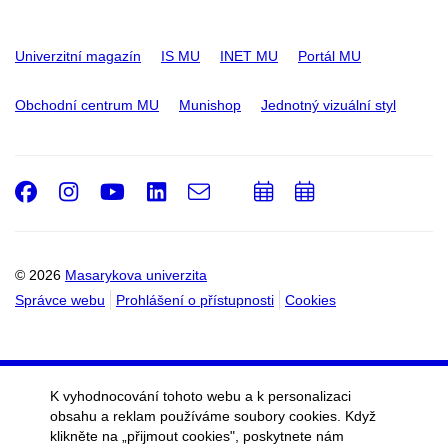
Univerzitní magazín
IS MU
INET MU
Portál MU
Obchodní centrum MU
Munishop
Jednotný vizuální styl
Facebook
Instagram
Youtube
LinkedIn
e-
Přidat
Přidat
Email
mail
do
do
kalendáře
kalendáře
© 2026
Masarykova univerzita
Správce webu
Prohlášení o přístupnosti
Cookies
K vyhodnocování tohoto webu a k personalizaci
obsahu a reklam používáme soubory cookies. Když
klikněte na „přijmout cookies", poskytnete nám