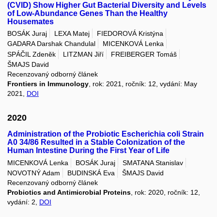
(CVID) Show Higher Gut Bacterial Diversity and Levels
of Low-Abundance Genes Than the Healthy
Housemates
BOSÁK Juraj
LEXA Matej
FIEDOROVÁ Kristýna
GADARA Darshak Chandulal
MICENKOVÁ Lenka
SPÁČIL Zdeněk
LITZMAN Jiří
FREIBERGER Tomáš
ŠMAJS David
Recenzovaný odborný článek
Frontiers in Immunology
, rok: 2021, ročník: 12, vydání: May
2021,
DOI
2020
Administration of the Probiotic Escherichia coli Strain
A0 34/86 Resulted in a Stable Colonization of the
Human Intestine During the First Year of Life
MICENKOVÁ Lenka
BOSÁK Juraj
SMATANA Stanislav
NOVOTNÝ Adam
BUDINSKÁ Eva
ŠMAJS David
Recenzovaný odborný článek
Probiotics and Antimicrobial Proteins
, rok: 2020, ročník: 12,
vydání: 2,
DOI