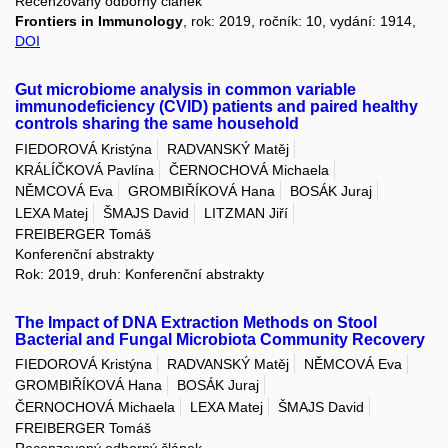
Recenzovaný odborný článek
Frontiers in Immunology
, rok: 2019, ročník: 10, vydání: 1914,
DOI
Gut microbiome analysis in common variable
immunodeficiency (CVID) patients and paired healthy
controls sharing the same household
FIEDOROVÁ Kristýna
RADVANSKÝ Matěj
KRÁLÍČKOVÁ Pavlína
ČERNOCHOVÁ Michaela
NĚMCOVÁ Eva
GROMBIŘÍKOVÁ Hana
BOSÁK Juraj
LEXA Matej
ŠMAJS David
LITZMAN Jiří
FREIBERGER Tomáš
Konferenční abstrakty
Rok: 2019, druh: Konferenční abstrakty
The Impact of DNA Extraction Methods on Stool
Bacterial and Fungal Microbiota Community Recovery
FIEDOROVÁ Kristýna
RADVANSKÝ Matěj
NĚMCOVÁ Eva
GROMBIŘÍKOVÁ Hana
BOSÁK Juraj
ČERNOCHOVÁ Michaela
LEXA Matej
ŠMAJS David
FREIBERGER Tomáš
Recenzovaný odborný článek