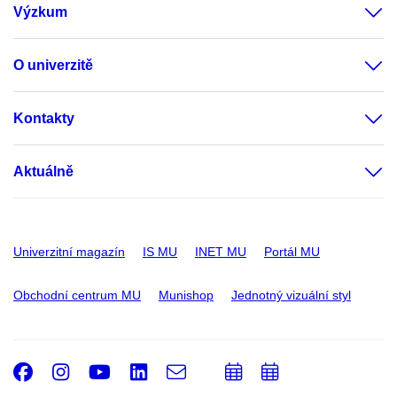
Výzkum
O univerzitě
Kontakty
Aktuálně
Univerzitní magazín
IS MU
INET MU
Portál MU
Obchodní centrum MU
Munishop
Jednotný vizuální styl
Facebook
Instagram
Youtube
LinkedIn
e-
Přidat
Přidat
Email
mail
do
do