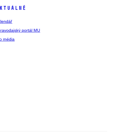
ktuálně
lendář
ravodajský portál MU
o média