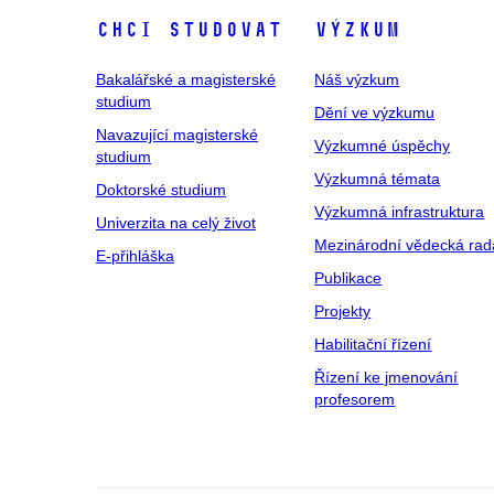
Chci studovat
Výzkum
Bakalářské a magisterské
Náš výzkum
studium
Dění ve výzkumu
Navazující magisterské
Výzkumné úspěchy
studium
Výzkumná témata
Doktorské studium
Výzkumná infrastruktura
Univerzita na celý život
Mezinárodní vědecká rad
E-přihláška
Publikace
Projekty
Habilitační řízení
Řízení ke jmenování
profesorem