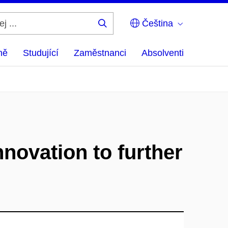
Čeština
Hledej
...
ně
Studující
Zaměstnanci
Absolventi
novation to further