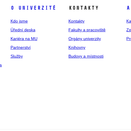
O univerzitě
Kontakty
A
Kdo jsme
Kontakty
Ka
Úřední deska
Fakulty a pracoviště
Zp
Kariéra na MU
Orgány univerzity
Pr
Partnerství
Knihovny
Služby
Budovy a místnosti
a