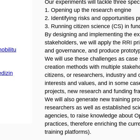
Our experiments will tackle three spec
1. Opening up the research engine
2. Identifying risks and opportunities 
3. Running citizen science (CS) in fu
By designing and implementing the exp
stakeholders, we will apply the RRI prin
obilitu
and governance, and produce prototype
We will use these challenges as case s
creation methods with multiple stakeh
dizin
citizens, or researchers, industry and c
interests and values, and in some cas
projects, new research and funding f
We will also generate new training p
researchers as well as established sci
agencies, to raise knowledge about O
practices, therefore enriching the cu
training platforms).