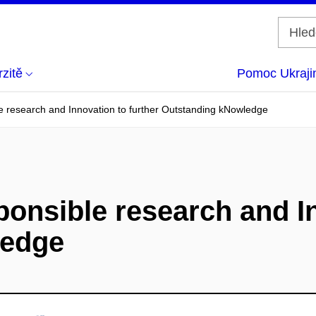
zitě
Pomoc Ukraji
research and Innovation to further Outstanding kNowledge
nsible research and In
ledge