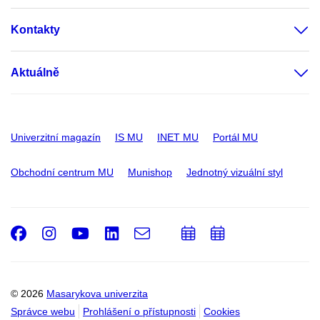
Kontakty
Aktuálně
Univerzitní magazín
IS MU
INET MU
Portál MU
Obchodní centrum MU
Munishop
Jednotný vizuální styl
Facebook
Instagram
Youtube
LinkedIn
e-
Přidat
Přidat
Email
mail
do
do
kalendáře
kalendáře
© 2026
Masarykova univerzita
Správce webu
Prohlášení o přístupnosti
Cookies