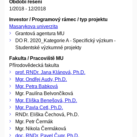
Období řešení
1/2018 - 12/2018
Investor / Programový rámec / typ projektu
Masarykova univerzita
Grantová agentura MU
DO R. 2020_Kategorie A - Specifický výzkum -
Studentské výzkumné projekty
Fakulta / Pracoviště MU
Přírodovědecká fakulta
prof. RNDr. Jana Klánová, Ph.D.
Mgr. Ondřej Audy, Ph.D.
Mgr. Petra Babková
Mgr. Paulína Belvončíková
Mgr. Eliška Benešová, Ph.D.
Mgr. Pavla Cetl, Ph.D.
RNDr. Eliška Čechová, Ph.D.
Mgr. Petr Čermák
Mgr. Nikola Čermáková
doc. RNDr. Pavel Čupr, Ph.D.