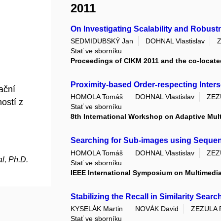
2011
On Investigating Scalability and Robust
SEDMIDUBSKÝ Jan
DOHNAL Vlastislav
Z
Stať ve sborníku
Proceedings of CIKM 2011 and the co-locat
Proximity-based Order-respecting Inter
ační
HOMOLA Tomáš
DOHNAL Vlastislav
ZEZ
ností z
Stať ve sborníku
8th International Workshop on Adaptive Mul
Searching for Sub-images using Seque
HOMOLA Tomáš
DOHNAL Vlastislav
ZEZ
l, Ph.D.
Stať ve sborníku
IEEE International Symposium on Multimedia
Stabilizing the Recall in Similarity Searc
KYSELÁK Martin
NOVÁK David
ZEZULA 
Stať ve sborníku