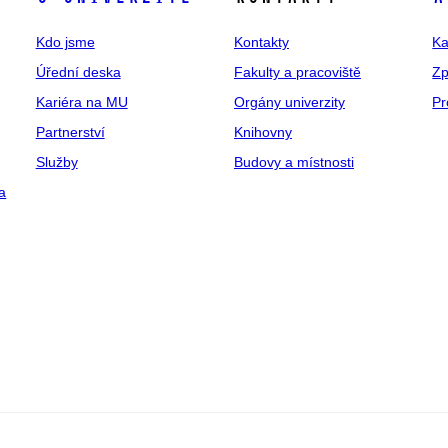
Kdo jsme
Kontakty
Ka
Úřední deska
Fakulty a pracoviště
Zp
Kariéra na MU
Orgány univerzity
Pr
Partnerství
Knihovny
Služby
Budovy a místnosti
a