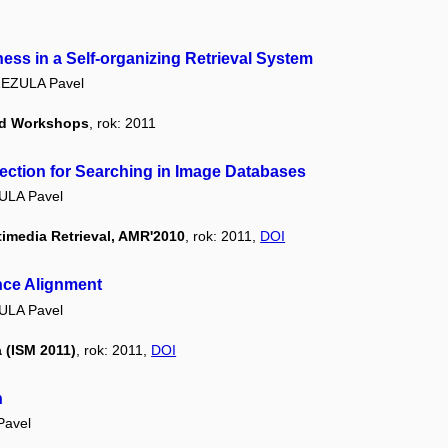
ness in a Self-organizing Retrieval System
EZULA Pavel
ed Workshops
, rok: 2011
section for Searching in Image Databases
ULA Pavel
timedia Retrieval, AMR'2010
, rok: 2011,
DOI
nce Alignment
ULA Pavel
 (ISM 2011)
, rok: 2011,
DOI
h
Pavel