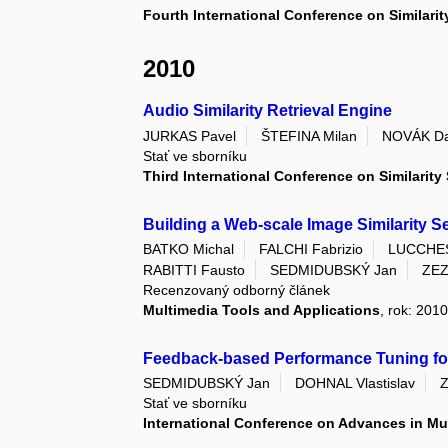
Fourth International Conference on Similari
2010
Audio Similarity Retrieval Engine
JURKAS Pavel
ŠTEFINA Milan
NOVÁK Da
Stať ve sborníku
Third International Conference on Similarity
Building a Web-scale Image Similarity 
BATKO Michal
FALCHI Fabrizio
LUCCHES
RABITTI Fausto
SEDMIDUBSKÝ Jan
ZEZ
Recenzovaný odborný článek
Multimedia Tools and Applications
, rok: 2010
Feedback-based Performance Tuning for 
SEDMIDUBSKÝ Jan
DOHNAL Vlastislav
Z
Stať ve sborníku
International Conference on Advances in M