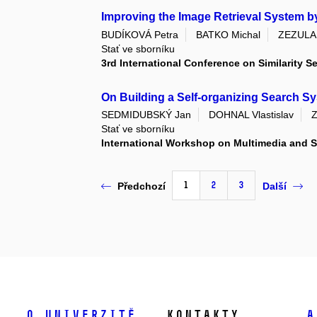
Improving the Image Retrieval System 
BUDÍKOVÁ Petra
BATKO Michal
ZEZULA 
Stať ve sborníku
3rd International Conference on Similarity S
On Building a Self-organizing Search Sy
SEDMIDUBSKÝ Jan
DOHNAL Vlastislav
Z
Stať ve sborníku
International Workshop on Multimedia and 
1
2
3
Předchozí
Další
O univerzitě
Kontakty
A