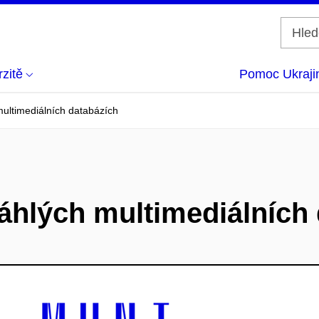
zitě
Pomoc Ukraji
multimediálních databázích
áhlých multimediálních