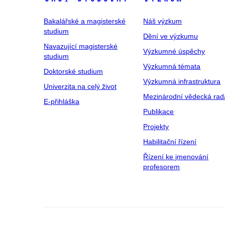
Bakalářské a magisterské
Náš výzkum
studium
Dění ve výzkumu
Navazující magisterské
Výzkumné úspěchy
studium
Výzkumná témata
Doktorské studium
Výzkumná infrastruktura
Univerzita na celý život
Mezinárodní vědecká rad
E-přihláška
Publikace
Projekty
Habilitační řízení
Řízení ke jmenování
profesorem