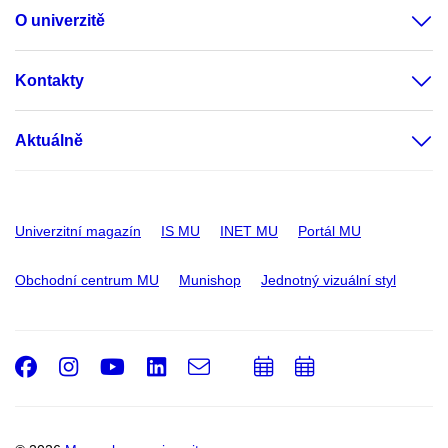
O univerzitě
Kontakty
Aktuálně
Univerzitní magazín
IS MU
INET MU
Portál MU
Obchodní centrum MU
Munishop
Jednotný vizuální styl
Facebook
Instagram
Youtube
LinkedIn
e-
Přidat
Přidat
Email
mail
do
do
kalendáře
kalendáře