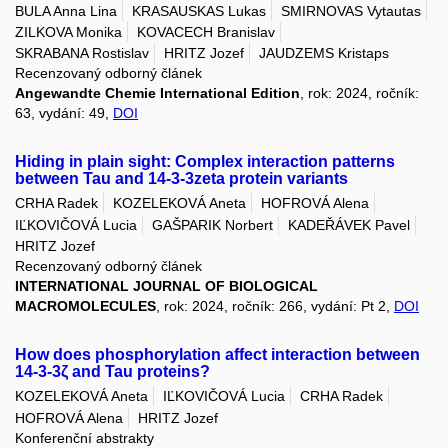
BULA Anna Lina
KRASAUSKAS Lukas
SMIRNOVAS Vytautas
ZILKOVA Monika
KOVACECH Branislav
SKRABANA Rostislav
HRITZ Jozef
JAUDZEMS Kristaps
Recenzovaný odborný článek
Angewandte Chemie International Edition
, rok: 2024, ročník:
63, vydání: 49,
DOI
Hiding in plain sight: Complex interaction patterns
between Tau and 14-3-3zeta protein variants
CRHA Radek
KOZELEKOVÁ Aneta
HOFROVÁ Alena
IĽKOVIČOVÁ Lucia
GAŠPARIK Norbert
KADEŘÁVEK Pavel
HRITZ Jozef
Recenzovaný odborný článek
INTERNATIONAL JOURNAL OF BIOLOGICAL
MACROMOLECULES
, rok: 2024, ročník: 266, vydání: Pt 2,
DOI
How does phosphorylation affect interaction between
14-3-3ζ and Tau proteins?
KOZELEKOVÁ Aneta
IĽKOVIČOVÁ Lucia
CRHA Radek
HOFROVÁ Alena
HRITZ Jozef
Konferenční abstrakty