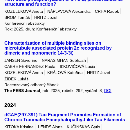
structure and function?
KOZELEKOVÁ Aneta
NÁPLAVOVÁ Alexandra
CRHA Radek
BROM Tomáš
HRITZ Jozef
Konferenční abstrakty
Rok: 2025, druh: Konferenční abstrakty
Characterization of multiple binding sites on
microtubule associated protein 2c recognized by
dimeric and monomeric 14-3-3ζ
JANSEN Séverine
NARASIMHAN Subhash
CABRE FERNANDEZ Paula
IĽKOVIČOVÁ Lucia
KOZELEKOVÁ Aneta
KRÁLOVÁ Kateřina
HRITZ Jozef
ŽÍDEK Lukáš
Recenzovaný odborný článek
The FEBS Journal
, rok: 2025, ročník: 292, vydání: 8,
DOI
2024
dGAE(297-391) Tau Fragment Promotes Formation of
Chronic Traumatic Encephalopathy-Like Tau Filaments
KITOKA Kristine
LENDS Alons
KUČINSKAS Gytis