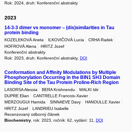
Rok: 2024, druh: Konferenční abstrakty
2023
14-3-3 dimer vs monomer – (dis)similarities in Tau
protein binding
KOZELEKOVÁ Aneta
IĽKOVIČOVÁ Lucia
CRHA Radek
HOFROVÁ Alena
HRITZ Jozef
Konferenční abstrakty
Rok: 2023, druh: Konferenční abstrakty,
DOI
Conformation and Affinity Modulations by Multiple
Phosphorylation Occurring in the BIN1 SH3 Domain
Binding Site of the Tau Protein Proline-Rich Region
LASORSA Alessia
BERA Krishnendu
MALKI Idir
DUPRE Elian
CANTRELLE Francois-Xavier
MERZOUGUI Hamida
SINNAEVE Davy
HANOULLE Xavier
HRITZ Jozef
LANDRIEU Isabelle
Recenzovaný odborný článek
Biochemistry
, rok: 2023, ročník: 62, vydání: 11,
DOI