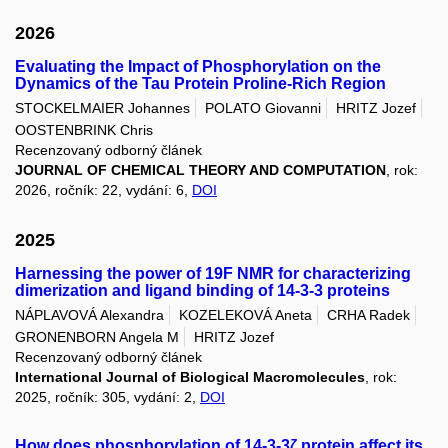
2026
Evaluating the Impact of Phosphorylation on the
Dynamics of the Tau Protein Proline-Rich Region
STOCKELMAIER Johannes
POLATO Giovanni
HRITZ Jozef
OOSTENBRINK Chris
Recenzovaný odborný článek
JOURNAL OF CHEMICAL THEORY AND COMPUTATION
, rok:
2026, ročník: 22, vydání: 6,
DOI
2025
Harnessing the power of 19F NMR for characterizing
dimerization and ligand binding of 14-3-3 proteins
NÁPLAVOVÁ Alexandra
KOZELEKOVÁ Aneta
CRHA Radek
GRONENBORN Angela M
HRITZ Jozef
Recenzovaný odborný článek
International Journal of Biological Macromolecules
, rok:
2025, ročník: 305, vydání: 2,
DOI
How does phosphorylation of 14-3-3ζ protein affect its