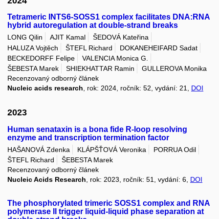
2024
Tetrameric INTS6-SOSS1 complex facilitates DNA:RNA
hybrid autoregulation at double-strand breaks
LONG Qilin
AJIT Kamal
ŠEDOVÁ Kateřina
HALUZA Vojtěch
ŠTEFL Richard
DOKANEHEIFARD Sadat
BECKEDORFF Felipe
VALENCIA Monica G.
ŠEBESTA Marek
SHIEKHATTAR Ramin
GULLEROVA Monika
Recenzovaný odborný článek
Nucleic acids research
, rok: 2024, ročník: 52, vydání: 21,
DOI
2023
Human senataxin is a bona fide R-loop resolving
enzyme and transcription termination factor
HAŠANOVÁ Zdenka
KLÁPŠŤOVÁ Veronika
PORRUA Odil
ŠTEFL Richard
ŠEBESTA Marek
Recenzovaný odborný článek
Nucleic Acids Research
, rok: 2023, ročník: 51, vydání: 6,
DOI
The phosphorylated trimeric SOSS1 complex and RNA
polymerase II trigger liquid-liquid phase separation at