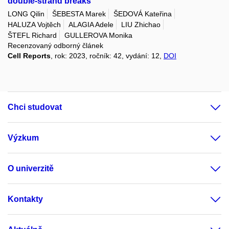
double-strand breaks
LONG Qilin
ŠEBESTA Marek
ŠEDOVÁ Kateřina
HALUZA Vojtěch
ALAGIA Adele
LIU Zhichao
ŠTEFL Richard
GULLEROVA Monika
Recenzovaný odborný článek
Cell Reports
, rok: 2023, ročník: 42, vydání: 12,
DOI
Chci studovat
Výzkum
O univerzitě
Kontakty