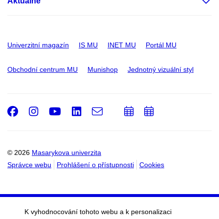
Aktuálně
Univerzitní magazín
IS MU
INET MU
Portál MU
Obchodní centrum MU
Munishop
Jednotný vizuální styl
Facebook
Instagram
Youtube
LinkedIn
e-
Přidat
Přidat
Email
mail
do
do
kalendáře
kalendáře
© 2026
Masarykova univerzita
Správce webu
Prohlášení o přístupnosti
Cookies
K vyhodnocování tohoto webu a k personalizaci