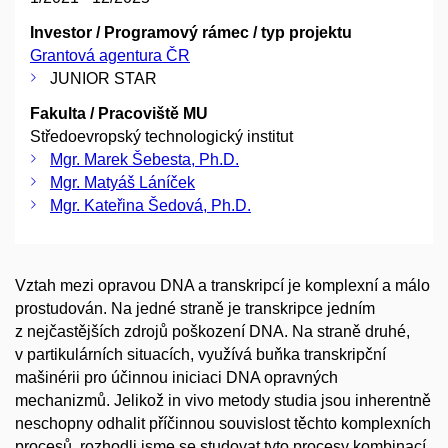
Investor / Programový rámec / typ projektu
Grantová agentura ČR
JUNIOR STAR
Fakulta / Pracoviště MU
Středoevropský technologický institut
Mgr. Marek Šebesta, Ph.D.
Mgr. Matyáš Láníček
Mgr. Kateřina Šedová, Ph.D.
Vztah mezi opravou DNA a transkripcí je komplexní a málo
prostudován. Na jedné straně je transkripce jedním
z nejčastějších zdrojů poškození DNA. Na straně druhé,
v partikulárních situacích, využívá buňka transkripční
mašinérii pro účinnou iniciaci DNA opravných
mechanizmů. Jelikož in vivo metody studia jsou inherentně
neschopny odhalit příčinnou souvislost těchto komplexních
procesů, rozhodli jsme se studovat tyto procesy kombinací