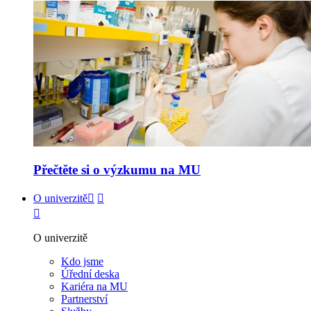
Přečtěte si o výzkumu na MU
O univerzitě
O univerzitě
Kdo jsme
Úřední deska
Kariéra na MU
Partnerství