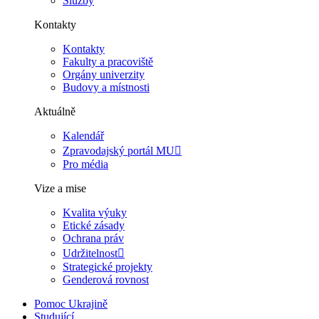
Služby
Kontakty
Kontakty
Fakulty a pracoviště
Orgány univerzity
Budovy a místnosti
Aktuálně
Kalendář
Zpravodajský portál MU
Pro média
Vize a mise
Kvalita výuky
Etické zásady
Ochrana práv
Udržitelnost
Strategické projekty
Genderová rovnost
Pomoc Ukrajině
Studující