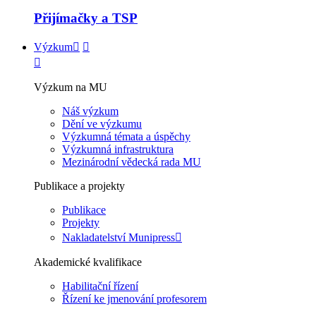
Přijímačky a TSP
Výzkum
Výzkum na MU
Náš výzkum
Dění ve výzkumu
Výzkumná témata a úspěchy
Výzkumná infrastruktura
Mezinárodní vědecká rada MU
Publikace a projekty
Publikace
Projekty
Nakladatelství Munipress
Akademické kvalifikace
Habilitační řízení
Řízení ke jmenování profesorem