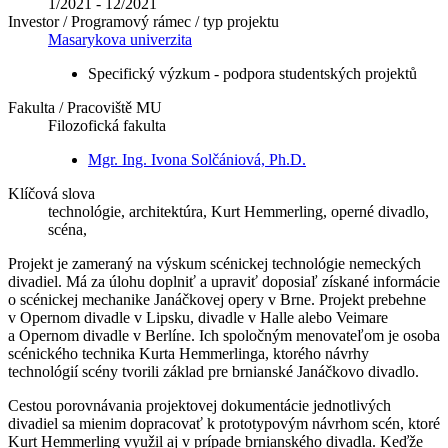
1/2021 - 12/2021
Investor / Programový rámec / typ projektu
Masarykova univerzita
Specifický výzkum - podpora studentských projektů
Fakulta / Pracoviště MU
Filozofická fakulta
Mgr. Ing. Ivona Solčániová, Ph.D.
Klíčová slova
technológie, architektúra, Kurt Hemmerling, operné divadlo,
scéna,
Projekt je zameraný na výskum scénickej technológie nemeckých
divadiel. Má za úlohu doplniť a upraviť doposiaľ získané informácie
o scénickej mechanike Janáčkovej opery v Brne. Projekt prebehne
v Opernom divadle v Lipsku, divadle v Halle alebo Veimare
a Opernom divadle v Berlíne. Ich spoločným menovateľom je osoba
scénického technika Kurta Hemmerlinga, ktorého návrhy
technológií scény tvorili základ pre brnianské Janáčkovo divadlo.
Cestou porovnávania projektovej dokumentácie jednotlivých
divadiel sa mienim dopracovať k prototypovým návrhom scén, ktoré
Kurt Hemmerling využil aj v prípade brnianského divadla. Keďže