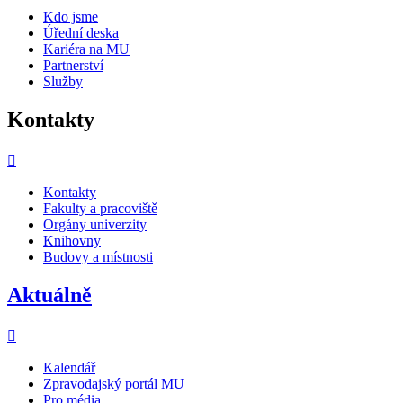
Kdo jsme
Úřední deska
Kariéra na MU
Partnerství
Služby
Kontakty
Kontakty
Fakulty a pracoviště
Orgány univerzity
Knihovny
Budovy a místnosti
Aktuálně
Kalendář
Zpravodajský portál MU
Pro média