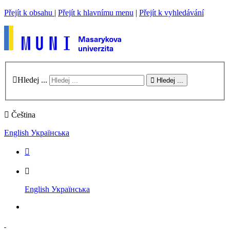
Přejít k obsahu
|
Přejít k hlavnímu menu
|
Přejít k vyhledávání
Hledej ...
Hledej ...
Čeština
English
Українська
English
Українська