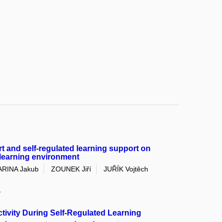
rt and self-regulated learning support on
e learning environment
ARINA Jakub
ZOUNEK Jiří
JUŘÍK Vojtěch
I
tivity During Self-Regulated Learning