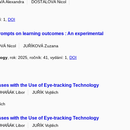
Á Alexandra
DOSTÁLOVÁ Nicol
í: 1,
DOI
prompts on learning outcomes : An experimental
Á Nicol
JUŘÍKOVÁ Zuzana
logy
, rok: 2025, ročník: 41, vydání: 1,
DOI
ses with the Use of Eye-tracking Technology
UHAŇÁK Libor
JUŘÍK Vojtěch
ích
ses with the Use of Eye-tracking Technology
UHAŇÁK Libor
JUŘÍK Vojtěch