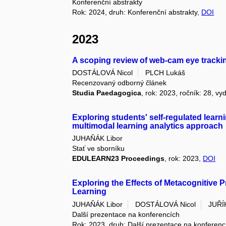
Konferenční abstrakty
Rok: 2024, druh: Konferenční abstrakty,
DOI
2023
A scoping review of web-cam eye trackin
DOSTÁLOVÁ Nicol
PLCH Lukáš
Recenzovaný odborný článek
Studia Paedagogica
, rok: 2023, ročník: 28, vy
Exploring students' self-regulated learn
multimodal learning analytics approach
JUHAŇÁK Libor
Stať ve sborníku
EDULEARN23 Proceedings
, rok: 2023,
DOI
Exploring the Effects of Metacognitive
Learning
JUHAŇÁK Libor
DOSTÁLOVÁ Nicol
JUŘÍ
Další prezentace na konferencích
Rok: 2023, druh: Další prezentace na konferenc