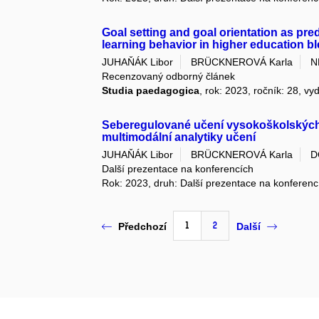
Goal setting and goal orientation as pred
learning behavior in higher education 
JUHAŇÁK Libor
BRÜCKNEROVÁ Karla
N
Recenzovaný odborný článek
Studia paedagogica
, rok: 2023, ročník: 28, vy
Seberegulované učení vysokoškolských 
multimodální analytiky učení
JUHAŇÁK Libor
BRÜCKNEROVÁ Karla
D
Další prezentace na konferencích
Rok: 2023, druh: Další prezentace na konferenc
1
2
Předchozí
Další