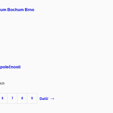
uzeum Bochum Brno
společnosti
ích
6
7
8
9
Další