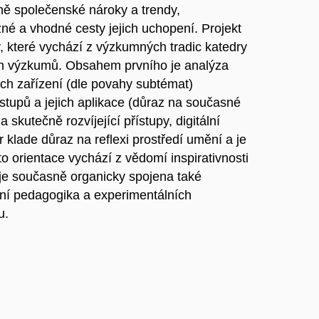
ě společenské nároky a trendy,
é a vhodné cesty jejich uchopení. Projekt
, které vychází z výzkumných tradic katedry
ch výzkumů. Obsahem prvního je analýza
ích zařízení (dle povahy subtémat)
stupů a jejich aplikace (důraz na současné
a skutečně rozvíjející přístupy, digitální
ade důraz na reflexi prostředí umění a je
ato orientace vychází z vědomí inspirativnosti
je současně organicky spojena také
jní pedagogika a experimentálních
u.