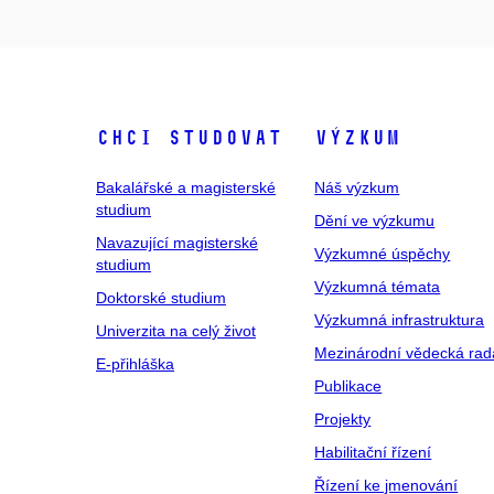
Chci studovat
Výzkum
Bakalářské a magisterské
Náš výzkum
studium
Dění ve výzkumu
Navazující magisterské
Výzkumné úspěchy
studium
Výzkumná témata
Doktorské studium
Výzkumná infrastruktura
Univerzita na celý život
Mezinárodní vědecká rad
E-přihláška
Publikace
Projekty
Habilitační řízení
Řízení ke jmenování