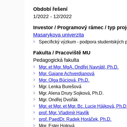
Období řešení
1/2022 - 12/2022
Investor / Programový rámec / typ pro
Masarykova univerzita
Specifický výzkum - podpora studentských p
Fakulta / Pracoviště MU
Pedagogická fakulta
Mgr. et Mgr. MgA. Ondřej Navrátil, Ph.D.
Mgr. Gajane Achverdjanová
Mgr. Olga Búciová, Ph.D.
Mgr. Lenka Burešová
Mgr. Alena Drury Sojková, Ph.D.
Mgr. Ondřej Dvořák
Mgr. et Mgr. et Mgr. Bc. Lucie Hájková, Ph.D
prof. Mgr. Vladimír Havlík
prof. PaedDr. Radek Horáček, Ph.D.
Mgr. Ester Hotová