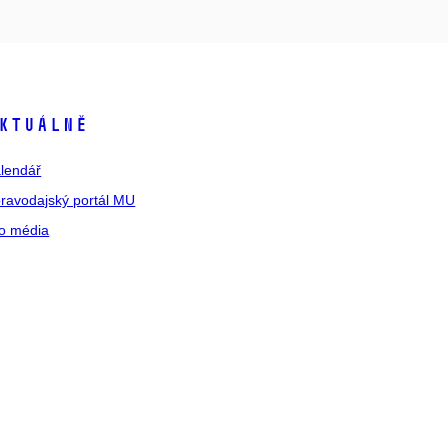
ktuálně
lendář
ravodajský portál MU
o média