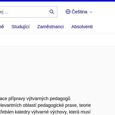
Čeština
Hledej
...
ně
Studující
Zaměstnanci
Absolventi
izace přípravy výtvarných pedagogů
evantních oblastí pedagogické praxe, teorie
řebám katedry výtvarné výchovy, která musí