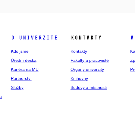
O univerzitě
Kontakty
A
Kdo jsme
Kontakty
Ka
Úřední deska
Fakulty a pracoviště
Zp
Kariéra na MU
Orgány univerzity
Pr
Partnerství
Knihovny
Služby
Budovy a místnosti
a