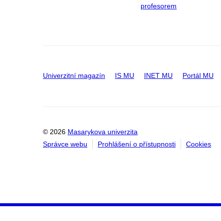
profesorem
Univerzitní magazín
IS MU
INET MU
Portál MU
© 2026
Masarykova univerzita
Správce webu
Prohlášení o přístupnosti
Cookies