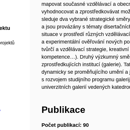
mapovat současné vzdělávací a obecn
vyhodnocovat a zprostředkovávat možn
sleduje dva vybrané strategické směry
a jsou provázány s tématy disertační
jektu
situace v prostředí různých vzdělávac
a experimentální ověřování nových po
rojektů
tvůrčí a vzdělávací strategie, kreativní 
kompetence…). Druhý výzkumný směr kl
zprostředkujících institucí (galerie). T
dynamicky se proměňujícího umění a 
s rozvojem studijního programu galeri
univerzitních galerií vedených katedro
Publikace
.
Počet publikací: 90