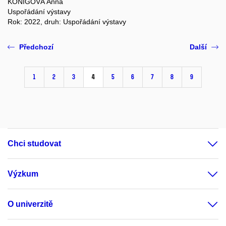
KÖNIGOVÁ Anna
Uspořádání výstavy
Rok: 2022, druh: Uspořádání výstavy
Předchozí
Další
1
2
3
4
5
6
7
8
9
Chci studovat
Výzkum
O univerzitě