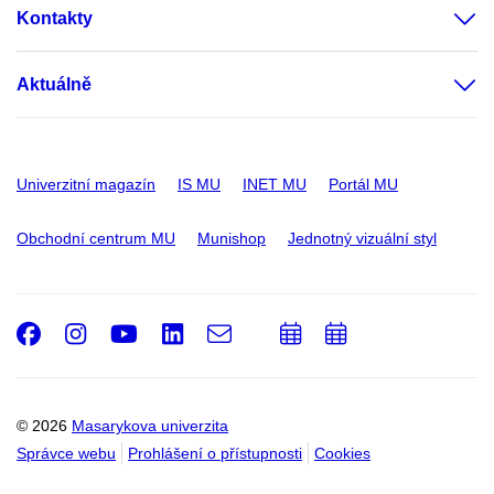
Kontakty
Aktuálně
Univerzitní magazín
IS MU
INET MU
Portál MU
Obchodní centrum MU
Munishop
Jednotný vizuální styl
Facebook
Instagram
Youtube
LinkedIn
e-
Přidat
Přidat
Email
mail
do
do
kalendáře
kalendáře
© 2026
Masarykova univerzita
Správce webu
Prohlášení o přístupnosti
Cookies