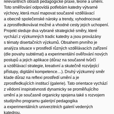
relevantních oblastí pedagogické praxe, teorie a umění.
Toto směřování odpovídá potřebám katedry výtvarné
výchovy, která musí mapovat současné vzdělávací
a obecně společenské nároky a trendy, vyhodnocovat
a zprostředkovávat možné a vhodné cesty jejich uchopení.
Projekt sleduje dva vybrané strategické směry, které
vychází z výzkumných tradic katedry a jsou provázány
s tématy disertačních výzkumů. Obsahem prvního je
analýza situace v prostředí různých vzdělávacích zařízení
(dle povahy subtémat) a experimentální ověřování nových
postupů a jejich aplikace (důraz na současné tvůrčí
a vzdělávací strategie, kreativní a skutečně rozvíjející
přístupy, digitální kompetence…). Druhý výzkumný směr
klade důraz na reflexi prostředí umění a je
zprostředkujících institucí (galerie). Tato orientace vychází
z vědomí inspirativnosti dynamicky se proměňujícího
umění a je současně organicky spojena také s rozvojem
studijního programu galerijní pedagogika
a experimentálních univerzitních galerií vedených
katedrou.