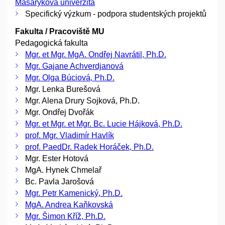
Masarykova univerzita
Specifický výzkum - podpora studentských projektů
Fakulta / Pracoviště MU
Pedagogická fakulta
Mgr. et Mgr. MgA. Ondřej Navrátil, Ph.D.
Mgr. Gajane Achverdjanová
Mgr. Olga Búciová, Ph.D.
Mgr. Lenka Burešová
Mgr. Alena Drury Sojková, Ph.D.
Mgr. Ondřej Dvořák
Mgr. et Mgr. et Mgr. Bc. Lucie Hájková, Ph.D.
prof. Mgr. Vladimír Havlík
prof. PaedDr. Radek Horáček, Ph.D.
Mgr. Ester Hotová
MgA. Hynek Chmelař
Bc. Pavla Jarošová
Mgr. Petr Kamenický, Ph.D.
MgA. Andrea Kaňkovská
Mgr. Šimon Kříž, Ph.D.