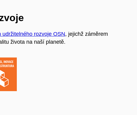
ozvoje
m udržitelného rozvoje OSN
, jejichž záměrem
litu života na naší planetě.