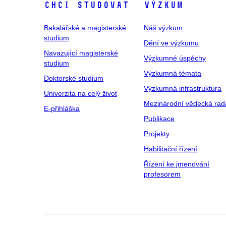
Chci studovat
Výzkum
Bakalářské a magisterské
Náš výzkum
studium
Dění ve výzkumu
Navazující magisterské
Výzkumné úspěchy
studium
Výzkumná témata
Doktorské studium
Výzkumná infrastruktura
Univerzita na celý život
Mezinárodní vědecká rad
E-přihláška
Publikace
Projekty
Habilitační řízení
Řízení ke jmenování
profesorem