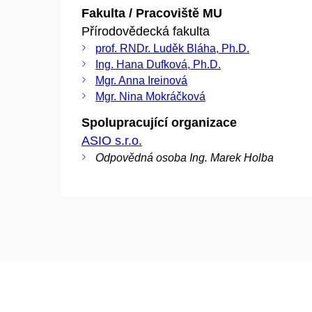
Fakulta / Pracoviště MU
Přírodovědecká fakulta
prof. RNDr. Luděk Bláha, Ph.D.
Ing. Hana Dufková, Ph.D.
Mgr. Anna Ireinová
Mgr. Nina Mokráčková
Spolupracující organizace
ASIO s.r.o.
Odpovědná osoba Ing. Marek Holba