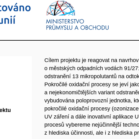
Cílem projektu je reagovat na navr
o městských odpadních vodách 91/271
odstranění 13 mikropolutantů na odto
Pokročilé oxidační procesy se jeví ja
a nejekonomičtějších variant odstraně
vybudována poloprovozní jednotka, kt
pokročilé oxidační procesy (ozonizac
jektu
UV záření a dále inovativní aplikace 
procesů vybereme nejúčinnější technol
z hlediska účinnosti, ale i z hlediska 