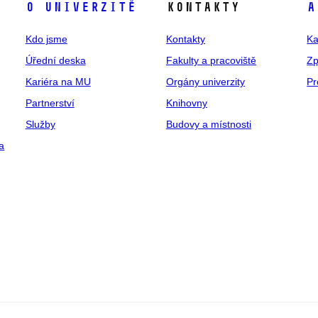
O univerzitě
Kontakty
A
Kdo jsme
Kontakty
Ka
Úřední deska
Fakulty a pracoviště
Zp
Kariéra na MU
Orgány univerzity
Pr
Partnerství
Knihovny
Služby
Budovy a místnosti
a