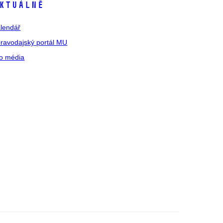
ktuálně
lendář
ravodajský portál MU
o média