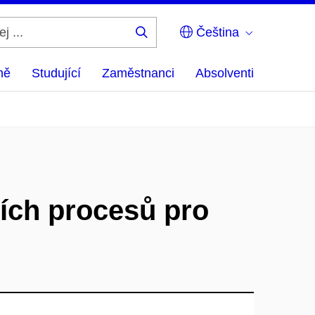
Čeština
Hledej
...
ně
Studující
Zaměstnanci
Absolventi
ních procesů pro