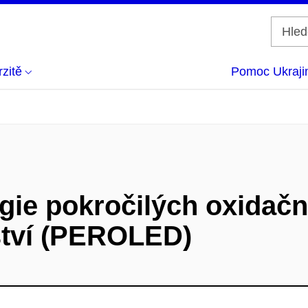
zitě
Pomoc Ukraji
ogie pokročilých oxidač
nství (PEROLED)