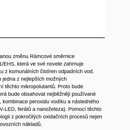
hovanou změnu Rámcové směrnice
/EHS, která ve své novele zahrnuje
ku z komunálních čistíren odpadních vod.
ko jedna z nejlepších možných
ní těchto mikropolutantů. Proto bude
erá bude obsahovat nejběžněji používané
e, kombinace peroxidu vodíku a následného
UV-LED, ferátů a nanoželeza). Pomocí těchto
ogii z pokročilých oxidačních procesů nejen
provozních nákladů.