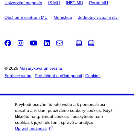
Univerzitní magazín
IS MU
INET MU
Portál MU
Obchodní centrum MU
Munishop
Jednotný vizuální styl
Facebook
Instagram
Youtube
LinkedIn
e-
Přidat
Přidat
Email
mail
do
do
kalendáře
kalendáře
© 2026
Masarykova univerzita
Správce webu
Prohlášení o přístupnosti
Cookies
K vyhodnocování tohoto webu a k personalizaci
obsahu a reklam používáme soubory cookies. Když
klikněte na „přijmout cookies", poskytnete nám
souhlas k jejich uložení, správě a analýze.
Upravit možnosti